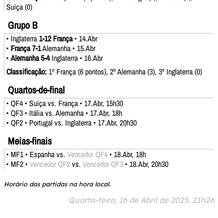
Suíça (0)
Grupo B
• Inglaterra
1-12 França
• 14.Abr
•
França 7-1
Alemanha • 15.Abr
•
Alemanha 5-4
Inglaterra • 16.Abr
Classificação:
1º França (6 pontos), 2º Alemanha (3), 3º Inglaterra (0)
Quartos-de-final
• QF4 • Suíça vs. França • 17.Abr, 15h30
• QF3 • Itália vs. Alemanha • 17.Abr, 18h
• QF2 • Portugal vs. Inglaterra • 17.Abr, 20h30
Meias-finais
• MF1 • Espanha vs.
Vencedor QF4
• 18.Abr, 18h
• MF2 •
Vencedor QF2
vs.
Vencedor QF3
• 18.Abr, 20h30
Horário das partidas na hora local.
Quarta-feira, 16 de Abril de 2025, 21h26