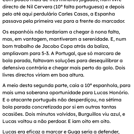
directo de Nil Cervera (10ª falta portuguesa) e depois
pelo até aqui perdulário Carles Casas, a Espanha
passava pela primeira vez para a frente do marcador.
Os espanhóis não tardariam a chegar à nona falta,
mas, em vantagem, mantiveram a serenidade. E, num
bom trabalho de Jacobo Copa atrás da baliza,
ampliavam para 5-3. A Portugal, que só marcara de
bola parada, faltavam soluções para desequilibrar a
defensiva contrária e chegar mais perto do golo. Dois
livres directos viriam em boa altura.
A meio desta segunda parte, caía a 10ª espanhola, para
mais uma soberana oportunidade para Lucas Honório.
E o atacante português não desperdiçou, na sétima
bola parada concretizada por si em outras tantas
ocasiões. Dois minutos volvidos, Burguillos viu azul, e
Lucas voltou a não perdoar. E iam oito em oito.
Lucas era eficaz a marcar e Guga seria a defender,