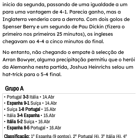
início da segunda, passando de uma igualdade a um
para uma vantagem de 4-1. Parecia ganho, mas a
Inglaterra venderia cara a derrota. Com dois golos de
Spenser Berry e um segundo de Pau Dickin (fizera o
primeiro nos primeiros 25 minutos), os ingleses
chegavam ao 4-4 a cinco minutos do final.
No entanto, não chegando o empate à selecção de
Arran Bowyer, alguma precipitação permitiu que o herói
da Alemanha nesta partida, Joshua Heinrichs selou um
hat-trick para o 5-4 final.
Grupo A
• Portugal
3-3
Itália • 14.Abr
•
Espanha 9-1
Suíça • 14.Abr
• Suíça
1-8 Portugal
• 15.Abr
• Itália
3-4 Espanha
• 15.Abr
•
Itália 5-2
Suíça • 16.Abr
•
Espanha 8-5
Portugal • 16.Abr
Classificação:
1º Espanha (9 pontos), 2º Portugal (4), 3º Itália (4), 4º