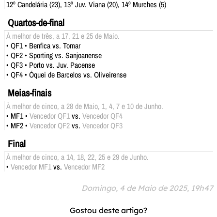
12º Candelária (23), 13º Juv. Viana (20), 14º Murches (5)
Quartos-de-final
À melhor de três, a 17, 21 e 25 de Maio.
• QF1 • Benfica vs. Tomar
• QF2 • Sporting vs. Sanjoanense
• QF3 • Porto vs. Juv. Pacense
• QF4 • Óquei de Barcelos vs. Oliveirense
Meias-finais
À melhor de cinco, a 28 de Maio, 1, 4, 7 e 10 de Junho.
• MF1 •
Vencedor QF1
vs.
Vencedor QF4
• MF2 •
Vencedor QF2
vs.
Vencedor QF3
Final
À melhor de cinco, a 14, 18, 22, 25 e 29 de Junho.
•
Vencedor MF1
vs.
Vencedor MF2
Domingo, 4 de Maio de 2025, 19h47
Gostou deste artigo?