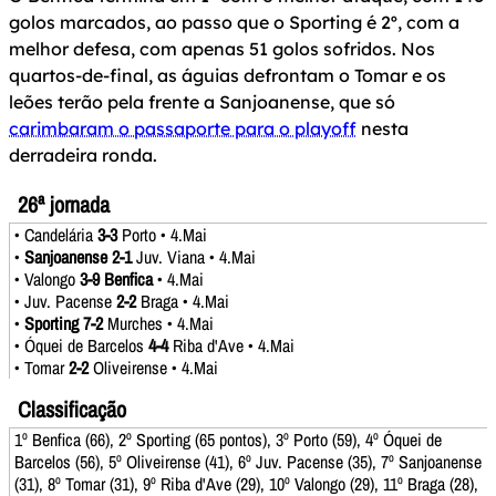
golos marcados, ao passo que o Sporting é 2º, com a
melhor defesa, com apenas 51 golos sofridos. Nos
quartos-de-final, as águias defrontam o Tomar e os
leões terão pela frente a Sanjoanense, que só
carimbaram o passaporte para o playoff
nesta
derradeira ronda.
26ª jornada
• Candelária
3-3
Porto • 4.Mai
•
Sanjoanense 2-1
Juv. Viana • 4.Mai
• Valongo
3-9 Benfica
• 4.Mai
• Juv. Pacense
2-2
Braga • 4.Mai
•
Sporting 7-2
Murches • 4.Mai
• Óquei de Barcelos
4-4
Riba d'Ave • 4.Mai
• Tomar
2-2
Oliveirense • 4.Mai
Classificação
1º Benfica (66), 2º Sporting (65 pontos), 3º Porto (59), 4º Óquei de
Barcelos (56), 5º Oliveirense (41), 6º Juv. Pacense (35), 7º Sanjoanense
(31), 8º Tomar (31), 9º Riba d'Ave (29), 10º Valongo (29), 11º Braga (28),