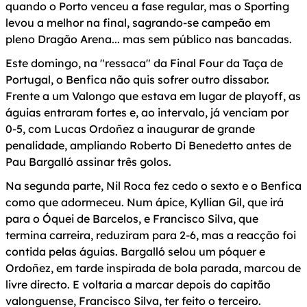
quando o Porto venceu a fase regular, mas o Sporting
levou a melhor na final, sagrando-se campeão em
pleno Dragão Arena... mas sem público nas bancadas.
Este domingo, na "ressaca" da Final Four da Taça de
Portugal, o Benfica não quis sofrer outro dissabor.
Frente a um Valongo que estava em lugar de playoff, as
águias entraram fortes e, ao intervalo, já venciam por
0-5, com Lucas Ordoñez a inaugurar de grande
penalidade, ampliando Roberto Di Benedetto antes de
Pau Bargalló assinar três golos.
Na segunda parte, Nil Roca fez cedo o sexto e o Benfica
como que adormeceu. Num ápice, Kyllian Gil, que irá
para o Óquei de Barcelos, e Francisco Silva, que
termina carreira, reduziram para 2-6, mas a reacção foi
contida pelas águias. Bargalló selou um póquer e
Ordoñez, em tarde inspirada de bola parada, marcou de
livre directo. E voltaria a marcar depois do capitão
valonguense, Francisco Silva, ter feito o terceiro.