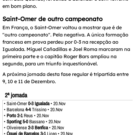
em bom plano.
Saint-Omer de outro campeonato
Em França, o Saint-Omer voltou a mostrar que é de
"outro campeonato". Pela negativa. A única formação
francesa em prova perdeu por 0-3 na recepção ao
Igualada. Miguel Cañadillas e Joel Roma marcaram na
primeira parte e o capitão Roger Bars ampliou na
segunda, para um triunfo inquestionável.
A próxima jornada desta fase regular é tripartida entre
9, 10 e 11 de Dezembro.
2ª jornada
• Saint-Omer
0-3 Igualada
• 20.Nov
• Barcelona
4-4
Trissino • 20.Nov
•
Porto 2-1
Reus • 20.Nov
•
Sporting 5-0
Bassano • 20.Nov
• Oliveirense
2-3 Benfica
• 20.Nov
•
Óquei de Barcelos 3-1
Liceo • 20.Nov