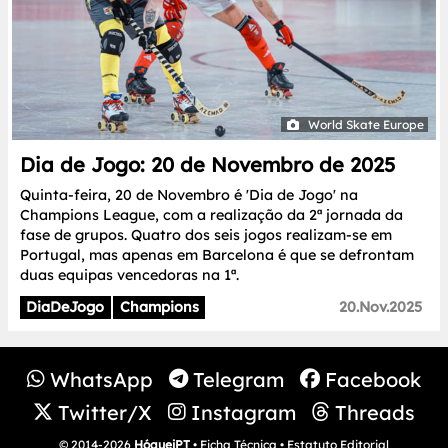
World Skate Europe
Dia de Jogo: 20 de Novembro de 2025
Quinta-feira, 20 de Novembro é 'Dia de Jogo' na
Champions League, com a realização da 2ª jornada da
fase de grupos. Quatro dos seis jogos realizam-se em
Portugal, mas apenas em Barcelona é que se defrontam
duas equipas vencedoras na 1ª.
DiaDeJogo
Champions
20.Nov.2025
WhatsApp
Telegram
Facebook
Twitter/X
Instagram
Threads
© 2014-2026
HóqueiPT
•
Ficha Técnica
•
Estatuto Editorial