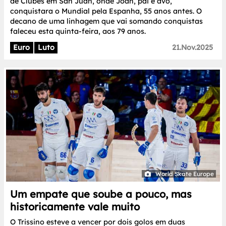
de Clubes em San Juan, onde Joan, pai e avô,
conquistara o Mundial pela Espanha, 55 anos antes. O
decano de uma linhagem que vai somando conquistas
faleceu esta quinta-feira, aos 79 anos.
Euro
Luto
21.Nov.2025
World Skate Europe
Um empate que soube a pouco, mas
historicamente vale muito
O Trissino esteve a vencer por dois golos em duas