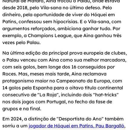
Natural de Mataró, Aina trocou o Palau, onde estava
desde 2018, pelo Vila-sana no último defeso. Pelo
dinheiro, pela oportunidade de viver do Hóquei em
Patins, confessou sem hipocrisias. E o Vila-sana, com
argumentos reforçados, ambiciona ganhar tudo. Por
exemplo, a Champions League, que Aina ganhou três
vezes pelo Palau.
Na última edição da principal prova europeia de clubes,
o Palau venceu com Aina como sua melhor marcadora,
com seis golos, bem longe dos 16 conseguidos por
Roces. Mas, meses mais tarde, Aina reclamava
protagonismo maior no Campeonato da Europa, com
14 golos pela Espanha para o oitavo título continental
consecutivo de "La Roja", incluindo dois "hat-tricks"
nos dois jogos com Portugal, no fecho da fase de
grupos e na final.
Em 2024, a distinção de "Desportista do Ano" também
sorriu a um
jogador de Hóquei em Patins, Pau Bargalló
,