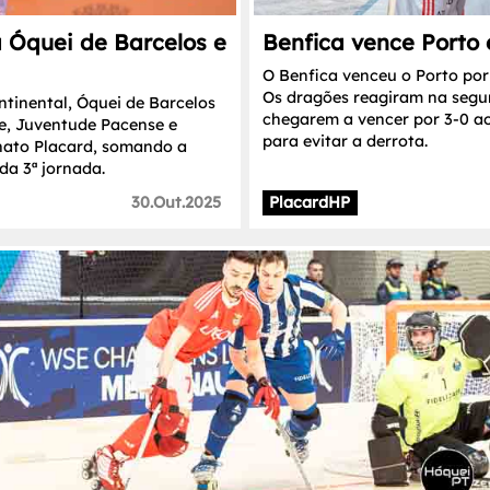
a Óquei de Barcelos e
Benfica vence Porto e
O Benfica venceu o Porto por 4
Os dragões reagiram na segu
ntinental, Óquei de Barcelos
chegarem a vencer por 3-0 ao 
e, Juventude Pacense e
para evitar a derrota.
nato Placard, somando a
da 3ª jornada.
30.Out.2025
PlacardHP