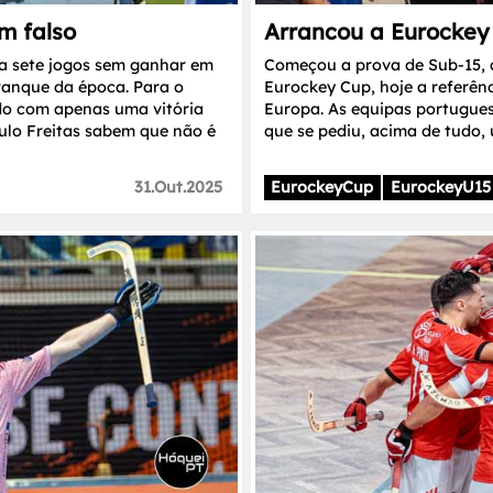
m falso
Arrancou a Eurockey
a sete jogos sem ganhar em
Começou a prova de Sub-15, 
ranque da época. Para o
Eurockey Cup, hoje a referên
o com apenas uma vitória
Europa. As equipas portugue
ulo Freitas sabem que não é
que se pediu, acima de tudo, 
31.Out.2025
EurockeyCup
EurockeyU15