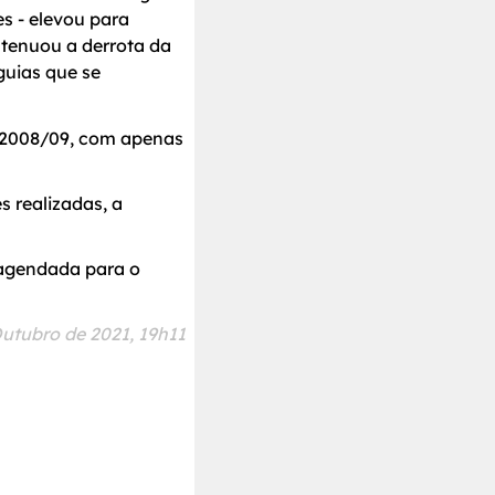
es - elevou para
atenuou a derrota da
uias que se
 2008/09, com apenas
 realizadas, a
 agendada para o
utubro de 2021, 19h11