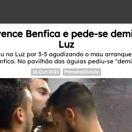
ence Benfica e pede-se dem
Luz
u na Luz por 3-5 agudizando o mau arranqu
nfica. No pavilhão das águias pediu-se "demi
16.Out.2021
PrimeiraDivisão