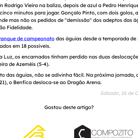
m Rodrigo Vieira na baliza, depois de azul a Pedro Henriqu
inco minutos para jogar. Gonçalo Pinto, com dois golos, 
de mas não os pedidos de "demissão" dos adeptos das ág
ão Fidelidade.
rranque de campeonato
das águias desde a temporada de
ados em 18 possíveis.
a Luz, os encarnados tinham perdido nas duas deslocações
eira de Azeméis (5-4).
o das águias, não se adivinha fácil. Na próxima jornada,
21), o Benfica desloca-se ao Dragão Arena.
Sábado, 16 de O
Gostou deste artigo?