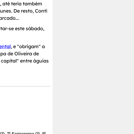
, até teria também
unes. De resto, Conti
rcado...
tar-se este sábado,
ental
, e "obrigam" a
ipa de Oliveira de
capital" entre águias
 (3), 7º Sanjoanense (3), 8º