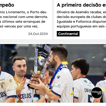
ampeão
A primeira decisão 
nio Livramento, o Porto deu
Oliveira de Azeméis recebe, e
ão nacional com uma derrota.
decisão europeia de clubes da
s últimos sete arranques de
Igualada e Follonica disputa
só venceu por uma vez.
equipas portuguesas em seis d
24.Out.2024
Continental