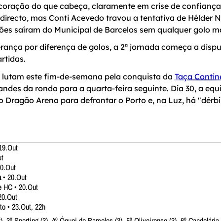
 coração do que cabeça, claramente em crise de confiança
 directo, mas Conti Acevedo travou a tentativa de Hélder N
ões saíram do Municipal de Barcelos sem qualquer golo ma
rança por diferença de golos, a 2ª jornada começa a dispu
rtidas.
ng lutam este fim-de-semana pela conquista da
Taça Contin
andes da ronda para a quarta-feira seguinte. Dia 30, a equ
 Dragão Arena para defrontar o Porto e, na Luz, há "dérbi 
19.Out
ut
20.Out
a
• 20.Out
 HC • 20.Out
20.Out
to • 23.Out, 22h
), 3º Sporting (3), 4º Óquei de Barcelos (3), 5º Oliveirense (3), 6º Candelária