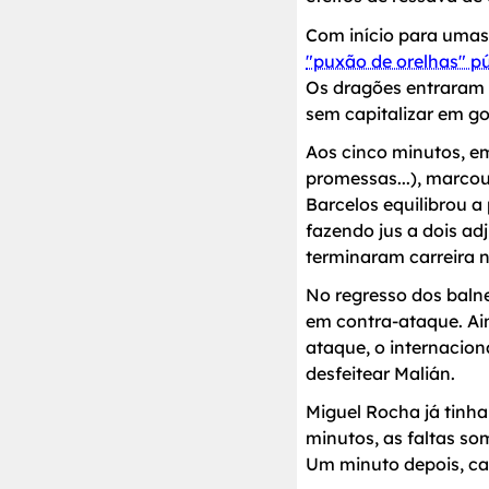
Com início para umas
"puxão de orelhas" pú
Os dragões entraram f
sem capitalizar em go
Aos cinco minutos, e
promessas...), marco
Barcelos equilibrou a
fazendo jus a dois ad
terminaram carreira n
No regresso dos balne
em contra-ataque. Ai
ataque, o internacio
desfeitear Malián.
Miguel Rocha já tinha
minutos, as faltas so
Um minuto depois, caí