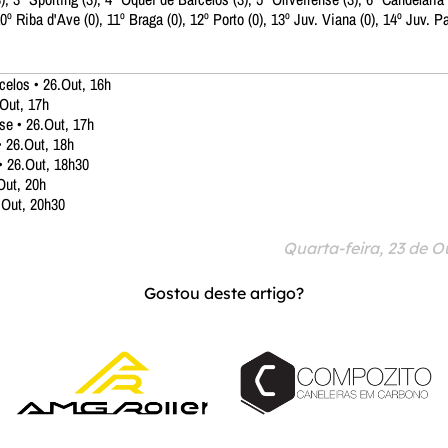
0º Riba d'Ave (0), 11º Braga (0), 12º Porto (0), 13º Juv. Viana (0), 14º Juv. P
celos • 26.Out, 16h
.Out, 17h
se • 26.Out, 17h
• 26.Out, 18h
• 26.Out, 18h30
Out, 20h
0.Out, 20h30
Quarta-feira, 23 de 
Gostou deste artigo?