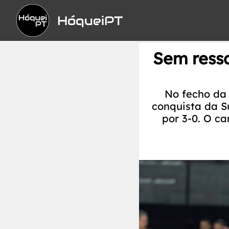
HóqueiPT
Sem ressa
No fecho da 
conquista da S
por 3-0. O c