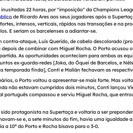
 inusitadas 22 horas, por "imposição" da Champions Leagu
blico
de Ricardo Ares aos seus jogadores após a Supertaça
ortes, intensos, verticais, rápidos nas transações e na pr
los. E seriam os barcelenses a adiantar-se.
m contra-ataque, Luís Querido, de cabelo descolorado (pr
u depois de combinar com Miguel Rocha. O Porto acusou o 
 partida. As oportunidades aconteciam para ambas as equi
juntos ex-guarda-redes [Joka, do Óquei de Barcelos, e Nélso
a temporada finda], Conti e Malián fechavam as respectiv
ários, o Porto voltou a apresentar-se mais forte. Mas volt
nda não estavam cumpridos dois minutos, Conti lançou Vi
nal português compassou e serviu Miguel Rocha, que entro
 sido protagonista na Supertaça e voltaria a ser preponde
mavam-se e, a sete minutos do fim, havia uma igualdade a
a a 10ª do Porto e Rocha bisava para o 3-0.