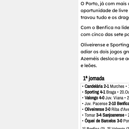
O Porto, já com mais
oportunidade de livre
travou tudo e os drag
Com o Benfica na lide
com cinco das sete pa
Oliveirense e Sporti
adiar os dois jogos gr
Azeméis desloca-se ao
e leões.
1ª jornada
•
Candelária 2-1
Murches • 
•
Sporting 4-1
Braga • 20.O
•
Valongo 4-0
Juv. Viana • 
• Juv. Pacense
2-10 Benfic
•
Oliveirense 2-0
Riba d'Ave
• Tomar
3-4 Sanjoanense
• 
•
Óquei de Barcelos 3-0
Por
1º Benfica (3), 2º Valongo (3