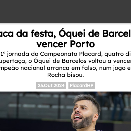
ca da festa, Óquei de Barcel
vencer Porto
1ª jornada do Campeonato Placard, quatro d
upertaça, o Óquei de Barcelos voltou a vencer
ampeão nacional arranca em falso, num jogo 
Rocha bisou.
23.Out.2024
PlacardHP