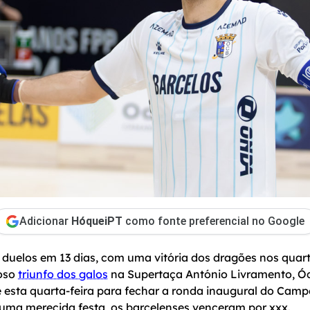
Adicionar
HóqueiPT
como fonte preferencial no Google
s duelos em 13 dias, com uma vitória dos dragões nos quarto
oso
triunfo dos galos
na Supertaça António Livramento, Óq
 esta quarta-feira para fechar a ronda inaugural do Cam
 uma merecida festa, os barcelenses venceram por xxx.