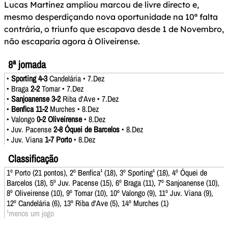
Lucas Martinez ampliou marcou de livre directo e,
mesmo desperdiçando nova oportunidade na 10ª falta
contrária, o triunfo que escapava desde 1 de Novembro,
não escaparia agora à Oliveirense.
8ª jornada
•
Sporting 4-3
Candelária • 7.Dez
• Braga
2-2
Tomar • 7.Dez
•
Sanjoanense 3-2
Riba d'Ave • 7.Dez
•
Benfica 11-2
Murches • 8.Dez
• Valongo
0-2 Oliveirense
• 8.Dez
• Juv. Pacense
2-8 Óquei de Barcelos
• 8.Dez
• Juv. Viana
1-7 Porto
• 8.Dez
Classificação
1º Porto (21 pontos), 2º Benfica¹ (18), 3º Sporting¹ (18), 4º Óquei de
Barcelos (18), 5º Juv. Pacense (15), 6º Braga (11), 7º Sanjoanense (10),
8º Oliveirense (10), 9º Tomar (10), 10º Valongo (9), 11º Juv. Viana (9),
12º Candelária (6), 13º Riba d'Ave (5), 14º Murches (1)
¹menos um jogo