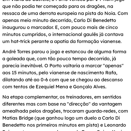
que não podia ter começado para os dragões, na
ressaca de uma derrota europeia na pista do Noia. Com
apenas meio minuto decorrido, Carlo Di Benedetto
inaugurou o marcador. E, com pouco mais de cinco
minutos cumpridos, o internacional gaulês já contava
um hat-trick perante a apatia da formação vianense.
André Torres parou o jogo e estancou de alguma forma
a goleada que, com tão pouco tempo decorrido, já
parecia inevitável. O Porto voltaria a marcar "apenas"
aos 15 minutos, pelo vianense de nascimento Rafa,
dilatando até ao 0-6 com que se chegou ao descanso
com tentos de Ezequiel Mena e Gonçalo Alves.
Na etapa complementar, os treinadores, em sentidos
diferentes mas com base na "direcção" da vantagem
amealhada pelos dragões, trocaram guarda-redes, com
Matías Bridge (que ganhou logo um duelo a Carlo Di
Benedetto nos primeiros minutos em pista) e Leonardo