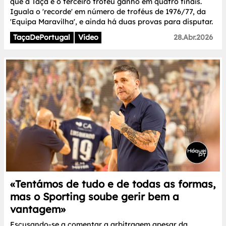
que a Taça é o terceiro troféu ganho em quatro finais.
Iguala o 'recorde' em número de troféus de 1976/77, da
'Equipa Maravilha', e ainda há duas provas para disputar.
TaçaDePortugal
Video
28.Abr.2026
«Tentámos de tudo e de todas as formas,
mas o Sporting soube gerir bem a
vantagem»
Escusando-se a comentar a arbitragem apesar da