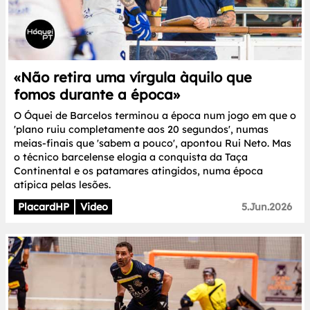
«Não retira uma vírgula àquilo que
fomos durante a época»
O Óquei de Barcelos terminou a época num jogo em que o
'plano ruiu completamente aos 20 segundos', numas
meias-finais que 'sabem a pouco', apontou Rui Neto. Mas
o técnico barcelense elogia a conquista da Taça
Continental e os patamares atingidos, numa época
atípica pelas lesões.
PlacardHP
Video
5.Jun.2026