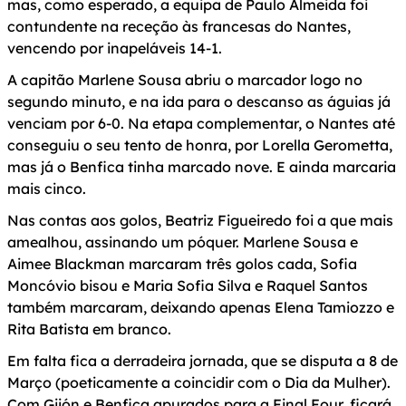
mas, como esperado, a equipa de Paulo Almeida foi
contundente na receção às francesas do Nantes,
vencendo por inapeláveis 14-1.
A capitão Marlene Sousa abriu o marcador logo no
segundo minuto, e na ida para o descanso as águias já
venciam por 6-0. Na etapa complementar, o Nantes até
conseguiu o seu tento de honra, por Lorella Gerometta,
mas já o Benfica tinha marcado nove. E ainda marcaria
mais cinco.
Nas contas aos golos, Beatriz Figueiredo foi a que mais
amealhou, assinando um póquer. Marlene Sousa e
Aimee Blackman marcaram três golos cada, Sofia
Moncóvio bisou e Maria Sofia Silva e Raquel Santos
também marcaram, deixando apenas Elena Tamiozzo e
Rita Batista em branco.
Em falta fica a derradeira jornada, que se disputa a 8 de
Março (poeticamente a coincidir com o Dia da Mulher).
Com Gijón e Benfica apurados para a Final Four, ficará