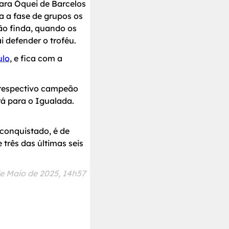
ara Óquei de Barcelos
a a fase de grupos os
ão finda, quando os
 defender o troféu.
ulo
, e fica com a
 respectivo campeão
rá para o Igualada.
conquistado, é de
três das últimas seis
de Maio de 2025, 14h57