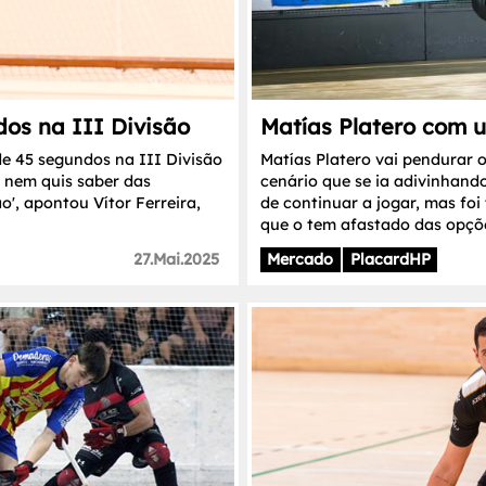
os na III Divisão
Matías Platero com u
e 45 segundos na III Divisão
Matías Platero vai pendurar o
, nem quis saber das
cenário que se ia adivinhand
o', apontou Vítor Ferreira,
de continuar a jogar, mas fo
que o tem afastado das opçõ
27.Mai.2025
Mercado
PlacardHP