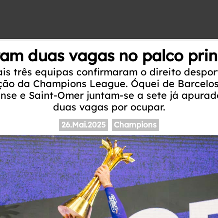
am duas vagas no palco prin
is três equipas confirmaram o direito desport
ção da Champions League. Óquei de Barcelos
irense e Saint-Omer juntam-se a sete já apura
duas vagas por ocupar.
26.Mai.2025
Champions