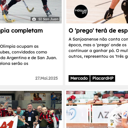
SI San Juan
mpia completam
O 'prego' terá de es
A Sanjoanense não conta com
época, mas o 'prego' onde os
 Olímpia ocupam as
continuar a ganhar pó. O mult
lubes, convidados como
outros, representou os 'três 
da Argentina e de San Juan.
elona serão os
27.Mai.2025
Mercado
PlacardHP