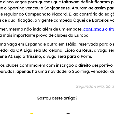
e cinco vagas portuguesas que faltavam definir ficaram p
que o Sporting venceu a Sanjoanense. Apuram-se assim par
se regular do Campeonato Placard. E, ao contrário da ediç
 de qualificação, o vigente campeão Óquei de Barcelos vai
Omer, mesmo não indo além de um empate,
confirmou o tít
a mais importante prova de clubes da Europa.
ma vaga em Espanha e outra em Itália, reservada para o
edor da OK Liga seja Barcelona, Liceo ou Reus, a vaga se
ie A1 seja o Trissino, a vaga será para o Forte.
s clubes confirmarem com inscrição o direito desportivo 
purados, apenas há uma novidade: o Sporting, vencedor de 
Segunda-feira, 26 
Gostou deste artigo?