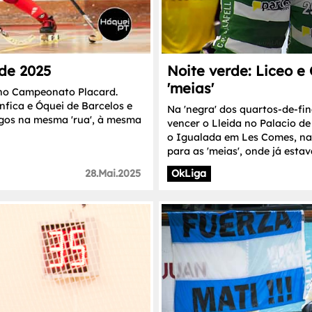
 de 2025
Noite verde: Liceo e
'meias'
' no Campeonato Placard.
nfica e Óquei de Barcelos e
Na 'negra' dos quartos-de-fin
ogos na mesma 'rua', à mesma
vencer o Lleida no Palacio de 
o Igualada em Les Comes, na
para as 'meias', onde já esta
28.Mai.2025
OkLiga