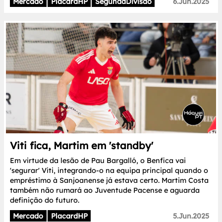
Mercado
PlacardHP
SegundaDivisão
6.Jun.2025
Viti fica, Martim em 'standby'
Em virtude da lesão de Pau Bargalló, o Benfica vai
'segurar' Viti, integrando-o na equipa principal quando o
empréstimo à Sanjoanense já estava certo. Martim Costa
também não rumará ao Juventude Pacense e aguarda
definição do futuro.
Mercado
PlacardHP
5.Jun.2025