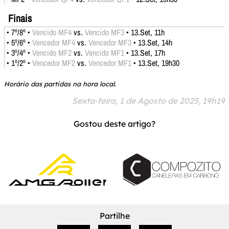
Finais
• 7º/8º •
Vencido MF4
vs.
Vencido MF3
• 13.Set, 11h
• 5º/6º •
Vencedor MF4
vs.
Vencedor MF3
• 13.Set, 14h
• 3º/4º •
Vencido MF2
vs.
Vencido MF1
• 13.Set, 17h
• 1º/2º •
Vencedor MF2
vs.
Vencedor MF1
• 13.Set, 19h30
Horário das partidas na hora local.
Sexta-feira, 1 de Agosto de 2025, 19h19
Gostou deste artigo?
Partilhe