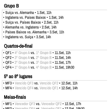
Grupo B
• Suíça vs. Alemanha • 1.Set, 11h
• Inglaterra vs. Países Baixos • 1.Set, 14h
• Suíça vs. Países Baixos • 2.Set, 11h
• Alemanha vs. Inglaterra • 2.Set, 14h
• Países Baixos vs. Alemanha • 3.Set, 11h
• Inglaterra vs. Suíça • 3.Set, 14h
Quartos-de-final
• QF1 •
4º Grupo A
vs.
1º Grupo B
• 11.Set, 11h
• QF2 •
3º Grupo A
vs.
2º Grupo B
• 11.Set, 14h
• QF3 •
2º Grupo A
vs.
3º Grupo B
• 11.Set, 17h
• QF4 •
1º Grupo A
vs.
4º Grupo B
• 11.Set, 19h30
5º ao 8º lugares
• MF3 •
Vencido QF3
vs.
Vencido QF2
• 12.Set, 11h
• MF4 •
Vencido QF4
vs.
Vencido QF1
• 12.Set, 14h
Meias-finais
• MF1 •
Vencedor QF3
vs.
Vencedor QF2
• 12.Set, 17h
• MF2 •
Vencedor QF4
vs.
Vencedor QF1
• 12.Set, 19h30