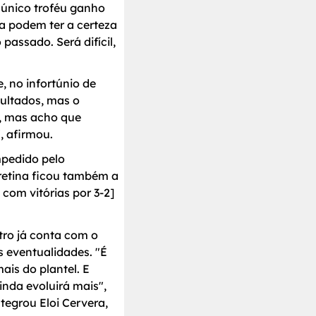
 único troféu ganho
a podem ter a certeza
assado. Será difícil,
 no infortúnio de
sultados, mas o
, mas acho que
, afirmou.
mpedido pelo
 retina ficou também a
 com vitórias por 3-2]
tro já conta com o
 eventualidades. "É
is do plantel. E
inda evoluirá mais",
tegrou Eloi Cervera,