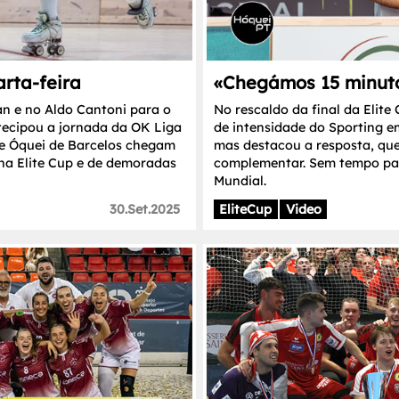
rta-feira
«Chegámos 15 minutos
n e no Aldo Cantoni para o
No rescaldo da final da Elite
tecipou a jornada da OK Liga
de intensidade do Sporting e
 e Óquei de Barcelos chegam
mas destacou a resposta, qu
 na Elite Cup e de demoradas
complementar. Sem tempo par
Mundial.
30.Set.2025
EliteCup
Video