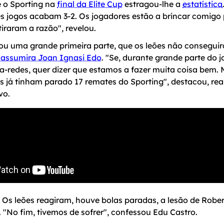
e o Sporting na
final da Elite Cup
estragou-lhe a
estatística
tes jogos acabam 3-2. Os jogadores estão a brincar comig
iraram a razão", revelou.
ou uma grande primeira parte, que os leões não consegui
o
assumira Joan Ignasi Edo
. "Se, durante grande parte do 
da-redes, quer dizer que estamos a fazer muita coisa bem
es já tinham parado 17 remates do Sporting", destacou, re
vo.
Os leões reagiram, houve bolas paradas, a lesão de Robert
"No fim, tivemos de sofrer", confessou Edu Castro.