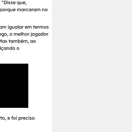
. "Disse que,
o porque marcaram no
ram igualar em termos
jogo, o melhor jogador
. Mas também, ao
alçando o
o, e foi preciso