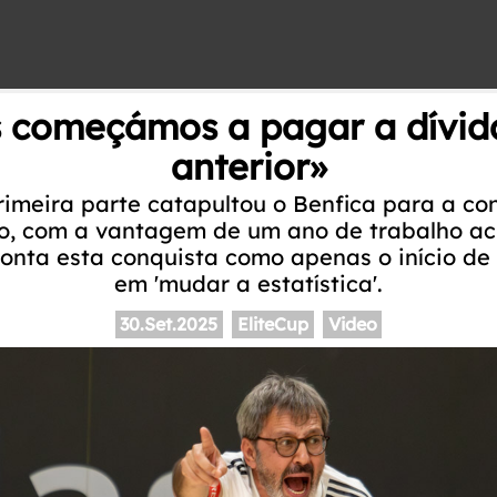
 começámos a pagar a dívid
anterior»
meira parte catapultou o Benfica para a con
ro, com a vantagem de um ano de trabalho a
onta esta conquista como apenas o início de
em 'mudar a estatística'.
30.Set.2025
EliteCup
Video