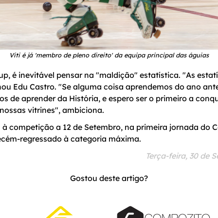
Viti é já 'membro de pleno direito' da equipa principal das águias
p, é inevitável pensar na "maldição" estatística. "As estat
ou Edu Castro. "Se alguma coisa aprendemos do ano anteri
mos de aprender da História, e espero ser o primeiro a co
 nossas vitrines", ambiciona.
a à competição a 12 de Setembro, na primeira jornada do
recém-regressado à categoria máxima.
Terça-feira, 30 de 
Gostou deste artigo?