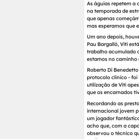
As águias repetem a c
na temporada de estr
que apenas começámos
mas esperamos que es
Um ano depois, houve
Pau Bargalló, Viti es
trabalho acumulado d
estamos no caminho ce
Roberto Di Benedetto 
protocolo clínico - f
utilização de Viti ap
que os encarnados ti
Recordando as presta
internacional jovem 
um jogador fantástic
acho que, com a capac
observou o técnico qu