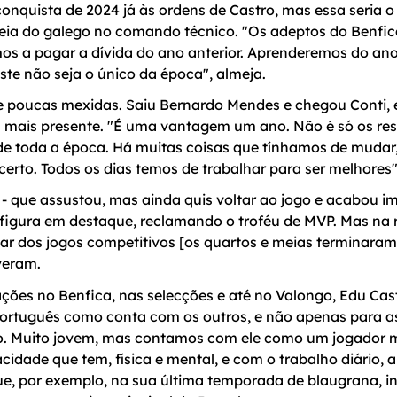
onquista de 2024 já às ordens de Castro, mas essa seria o
eia do galego no comando técnico. "Os adeptos do Benfic
 a pagar a dívida do ano anterior. Aprenderemos do ano p
te não seja o único da época", almeja.
 poucas mexidas. Saiu Bernardo Mendes e chegou Conti, e,
tá mais presente. "É uma vantagem um ano. Não é só os re
e toda a época. Há muitas coisas que tínhamos de mudar
rto. Todos os dias temos de trabalhar para ser melhores"
- que assustou, mas ainda quis voltar ao jogo e acabou i
oi figura em destaque, reclamando o troféu de MVP. Mas na
esar dos jogos competitivos [os quartos e meias terminaram
veram.
ções no Benfica, nas selecções e até no Valongo, Edu Cas
português como conta com os outros, e não apenas para as
o. Muito jovem, mas contamos com ele como um jogador ma
idade que tem, física e mental, e com o trabalho diário, a
e, por exemplo, na sua última temporada de blaugrana, in