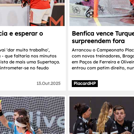
ia e esperar o
Benfica vence Turque
surpreendem fora
i 'dar muito trabalho',
Arrancou o Campeonato Placa
- que faltaria nos minutos
com novos treinadores, Brag
uista de mais uma Supertaça.
em Paços de Ferreira e Olive
intrometer-se no feudo
entrou com patim direito, num
13.Out.2025
PlacardHP