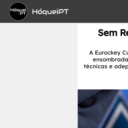
HóqueiPT
Sem Re
A Eurockey Cu
ensombrada 
técnicas e adep