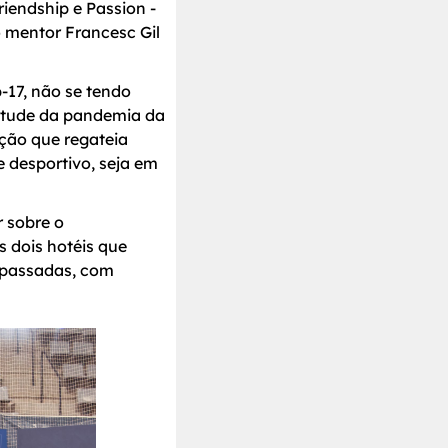
endship e Passion -
o mentor Francesc Gil
-17, não se tendo
rtude da pandemia da
ção que regateia
e desportivo, seja em
r sobre o
s dois hotéis que
rapassadas, com