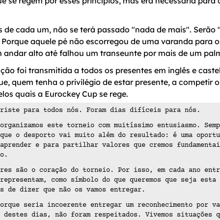
 se regem por esses princípios, mas era necessária para 
 de cada um, não se terá passado "nada de mais". Serão "
. Porque aquele pé não escorregou de uma varanda para o
 andar alto até falhou um transeunte por mais de um palm
ção foi transmitida a todos os presentes em inglês e caste
e, quem tenha o privilégio de estar presente, a competir o
pelos quais a Eurockey Cup se rege.
riste para todos nós. Foram dias difíceis para nós.
organizamos este torneio com muitíssimo entusiasmo. Semp
que o desporto vai muito além do resultado: é uma oportu
aprender e para partilhar valores que cremos fundamentai
o.
res são o coração do torneio. Por isso, em cada ano entr
representam, como símbolo do que queremos que seja esta 
os de dizer que não os vamos entregar.
orque seria incoerente entregar um reconhecimento por va
 destes dias, não foram respeitados. Vivemos situações q