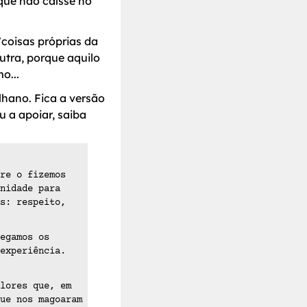
que não caísse no
coisas próprias da
utra, porque aquilo
o...
lhano. Fica a versão
u a apoiar, saiba
re o fizemos
nidade para
s: respeito,
egamos os
experiência.
lores que, em
ue nos magoaram