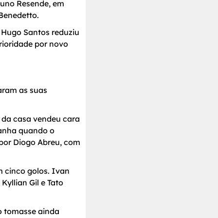
 Nuno Resende, em
 Benedetto.
. Hugo Santos reduziu
rioridade por novo
aram as suas
a da casa vendeu cara
 ganha quando o
 por Diogo Abreu, com
 cinco golos. Ivan
Kyllian Gil e Tato
do tomasse ainda