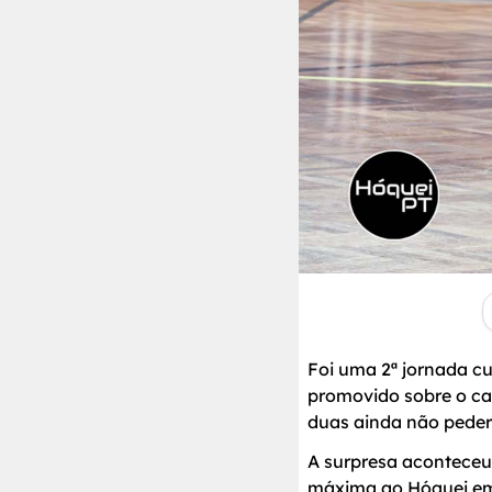
Foi uma 2ª jornada cu
promovido sobre o ca
duas ainda não pede
A surpresa aconteceu 
máxima ao Hóquei em P