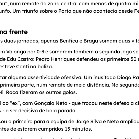
vou", num remate da zona central com menos de quatro min
riunfo. Um triunfo sobre o Porto que não acontecia desde Fe
na frente
as duas jornadas, apenas Benfica e Braga somam duas vitó
m Valongo por 0-3 e somaram também o segundo jogo sem
 de Edu Castro: Pedro Henriques defendeu os primeiros 50
steve Conti na baliza.
altar alguma assertividade ofensiva. Um inusitado Diogo R
primeira parte, num remate de meia distância. Na segunda
Nil Roca fizeram os outros golos.
i do "ex", com Gonçalo Neto - que trocou neste defeso a c
 - a ser decisivo de bola parada.
ou o primeiro para a equipa de Jorge Silva e Neto ampliou 
 antes de estarem cumpridos 15 minutos.