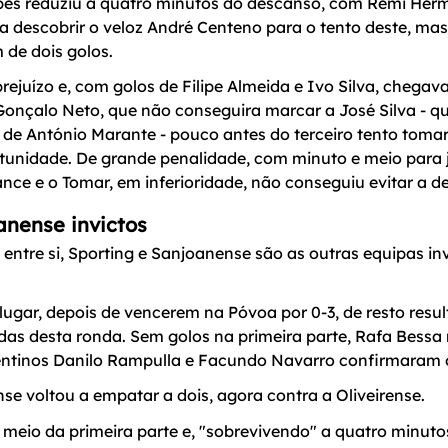
es reduziu a quatro minutos do descanso, com Remi Herma
a descobrir o veloz André Centeno para o tento deste, ma
 de dois golos.
rejuízo e, com golos de Filipe Almeida e Ivo Silva, chegava
onçalo Neto, que não conseguira marcar a José Silva - qu
r de António Marante - pouco antes do terceiro tento tomar
unidade. De grande penalidade, com minuto e meio para jo
ance e o Tomar, em inferioridade, não conseguiu evitar a de
anense invictos
ntre si, Sporting e Sanjoanense são as outras equipas in
lugar, depois de vencerem na Póvoa por 0-3, de resto resul
idas desta ronda. Sem golos na primeira parte, Rafa Bess
entinos Danilo Rampulla e Facundo Navarro confirmaram o
se voltou a empatar a dois, agora contra a Oliveirense.
meio da primeira parte e, "sobrevivendo" a quatro minuto