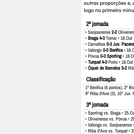
outras proporções e,
logo no primeiro minu
2ª jornada
• Sanjoanense
2-2
Oliveiren
•
Braga 4-3
Tomar • 18.Out
• Carvalhos
0-3 Juv. Pacen
• Valongo
0-3 Benfica
• 18.
• Póvoa
0-3 Sporting
• 18.O
•
Turquel 4-3
Porto • 18.Out
•
Óquei de Barcelos 5-2
Rib
Classificação
1º Benfica (6 pontos), 2º Bra
9º Riba d'Ave (3), 10º Juv. 
3ª jornada
• Sporting vs. Braga • 25.O
• Oliveirense vs. Póvoa • 2
• Valongo vs. Sanjoanense 
• Riba d'Ave vs. Turquel • 