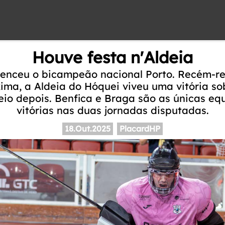
Houve festa n'Aldeia
venceu o bicampeão nacional Porto. Recém-r
ima, a Aldeia do Hóquei viveu uma vitória so
io depois. Benfica e Braga são as únicas e
vitórias nas duas jornadas disputadas.
18.Out.2025
PlacardHP