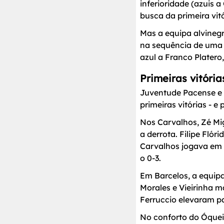
inferioridade (azuis 
busca da primeira vit
Mas a equipa alvinegr
na sequência de uma g
azul a Franco Plater
Primeiras vitóri
Juventude Pacense e 
primeiras vitórias - e
Nos Carvalhos, Zé Mi
a derrota. Filipe Fló
Carvalhos jogava em i
o 0-3.
Em Barcelos, a equip
Morales e Vieirinha ma
Ferruccio elevaram p
No conforto do Óquei 