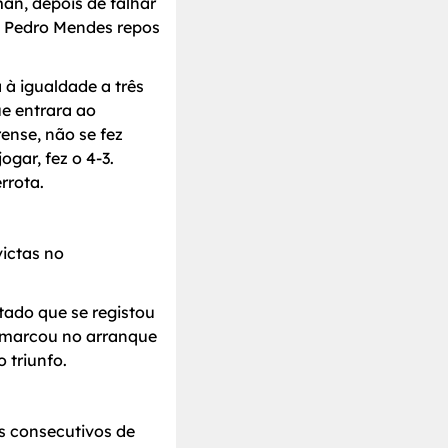
n, depois de falhar
s Pedro Mendes repos
 à igualdade a três
e entrara ao
ense, não se fez
gar, fez o 4-3.
rrota.
victas no
tado que se registou
a marcou no arranque
 triunfo.
s consecutivos de