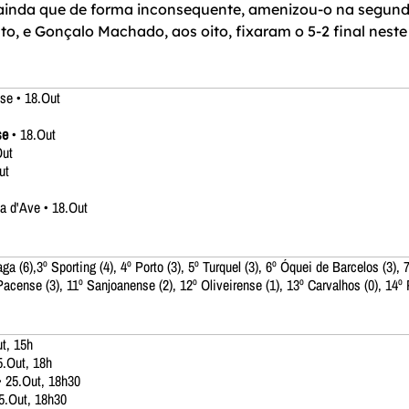
 ainda que de forma inconsequente, amenizou-o na segund
to, e Gonçalo Machado, aos oito, fixaram o 5-2 final neste
se • 18.Out
se
• 18.Out
Out
ut
a d'Ave • 18.Out
ga (6),3º Sporting (4), 4º Porto (3), 5º Turquel (3), 6º Óquei de Barcelos (3), 
Pacense (3), 11º Sanjoanense (2), 12º Oliveirense (1), 13º Carvalhos (0), 14º
ut, 15h
5.Out, 18h
• 25.Out, 18h30
25.Out, 18h30