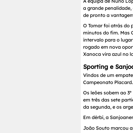
A equipa de Nuno Lop
a grande penalidade, 
de pronto a vantagem
O Tomar foi atrás do p
minutos do fim. Mas G
intervalo para o luga
rogado em nova oport
Xanoca vira azul no l
Sporting e Sanjo
Vindos de um empate e
Campeonato Placard.
Os leões sobem ao 3º 
em três das sete part
da segunda, e os arg
Em dérbi, a Sanjoanen
João Souto marcou a 