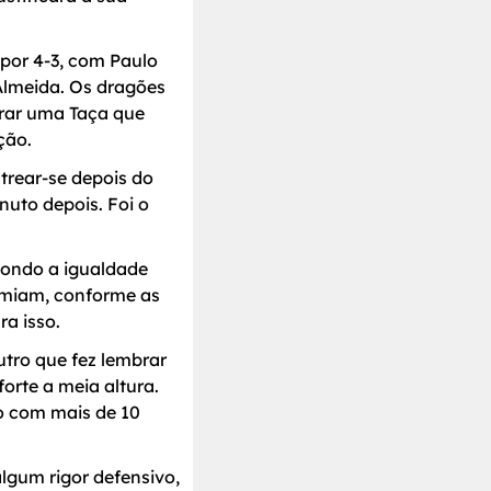
por 4-3, com Paulo
 Almeida. Os dragões
brar uma Taça que
ção.
trear-se depois do
nuto depois. Foi o
epondo a igualdade
emiam, conforme as
a isso.
utro que fez lembrar
orte a meia altura.
o com mais de 10
lgum rigor defensivo,