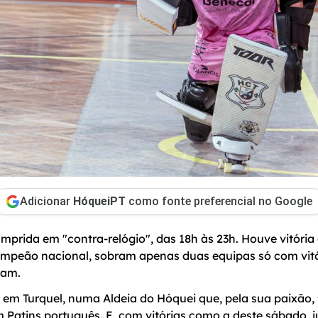
Adicionar
HóqueiPT
como fonte preferencial no Google
mprida em "contra-relógio", das 18h às 23h. Houve vitóri
mpeão nacional, sobram apenas duas equipas só com vitó
ram.
em Turquel, numa Aldeia do Hóquei que, pela sua paixão, f
atins português. E, com vitórias como a deste sábado, ju