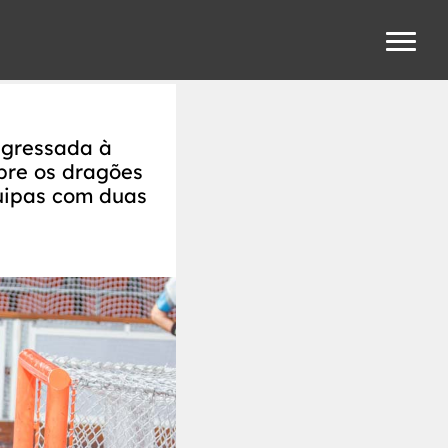
egressada à
bre os dragões
quipas com duas