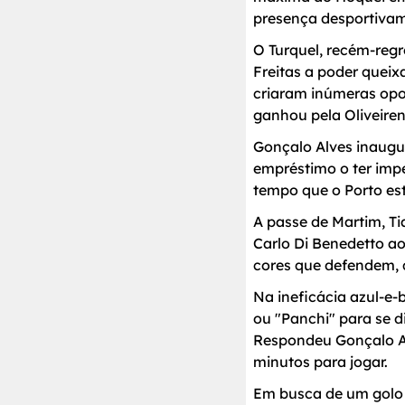
presença desportivam
O Turquel, recém-regr
Freitas a poder queix
criaram inúmeras opo
ganhou pela Oliveire
Gonçalo Alves inaugu
empréstimo o ter impe
tempo que o Porto es
A passe de Martim, Ti
Carlo Di Benedetto a
cores que defendem, q
Na ineficácia azul-e-
ou "Panchi" para se d
Respondeu Gonçalo Al
minutos para jogar.
Em busca de um golo p