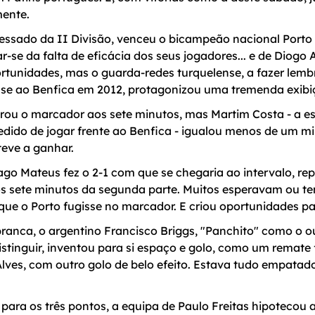
ente.
essado da II Divisão, venceu o bicampeão nacional Porto 
ar-se da falta de eficácia dos seus jogadores... e de Diogo
rtunidades, mas o guarda-redes turquelense, a fazer lem
nse ao Benfica em 2012, protagonizou uma tremenda exibi
rou o marcador aos sete minutos, mas Martim Costa - a es
dido de jogar frente ao Benfica - igualou menos de um mi
teve a ganhar.
ago Mateus fez o 2-1 com que se chegaria ao intervalo, r
os sete minutos da segunda parte. Muitos esperavam ou t
ue o Porto fugisse no marcador. E criou oportunidades par
branca, o argentino Francisco Briggs, "Panchito" como o o
istinguir, inventou para si espaço e golo, como um remate f
ves, com outro golo de belo efeito. Estava tudo empatad
ara os três pontos, a equipa de Paulo Freitas hipotecou a