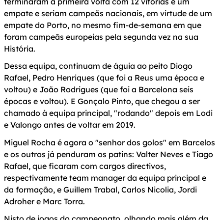
terminaram a primeira volta com 12 vitórias e um
empate e seriam campeãs nacionais, em virtude de um
empate do Porto, no mesmo fim-de-semana em que
foram campeãs europeias pela segunda vez na sua
História.
Dessa equipa, continuam de águia ao peito Diogo
Rafael, Pedro Henriques (que foi a Reus uma época e
voltou) e João Rodrigues (que foi a Barcelona seis
épocas e voltou). E Gonçalo Pinto, que chegou a ser
chamado à equipa principal, "rodando" depois em Lodi
e Valongo antes de voltar em 2019.
Miguel Rocha é agora o "senhor dos golos" em Barcelos
e os outros já penduram os patins: Valter Neves e Tiago
Rafael, que ficaram com cargos directivos,
respectivamente team manager da equipa principal e
da formação, e Guillem Trabal, Carlos Nicolia, Jordi
Adroher e Marc Torra.
Nisto de jogos do campeonato, olhando mais além da