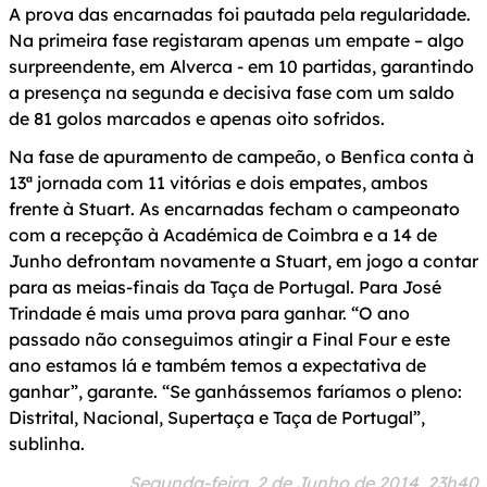
A prova das encarnadas foi pautada pela regularidade.
Na primeira fase registaram apenas um empate – algo
surpreendente, em Alverca - em 10 partidas, garantindo
a presença na segunda e decisiva fase com um saldo
de 81 golos marcados e apenas oito sofridos.
Na fase de apuramento de campeão, o Benfica conta à
13ª jornada com 11 vitórias e dois empates, ambos
frente à Stuart. As encarnadas fecham o campeonato
com a recepção à Académica de Coimbra e a 14 de
Junho defrontam novamente a Stuart, em jogo a contar
para as meias-finais da Taça de Portugal. Para José
Trindade é mais uma prova para ganhar. “O ano
passado não conseguimos atingir a Final Four e este
ano estamos lá e também temos a expectativa de
ganhar”, garante. “Se ganhássemos faríamos o pleno:
Distrital, Nacional, Supertaça e Taça de Portugal”,
sublinha.
Segunda-feira, 2 de Junho de 2014, 23h40