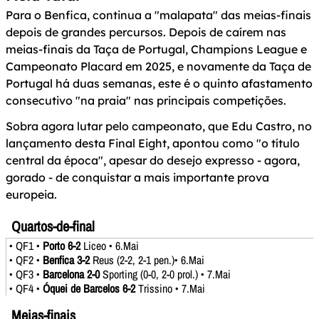
Para o Benfica, continua a "malapata" das meias-finais
depois de grandes percursos. Depois de caírem nas
meias-finais da Taça de Portugal, Champions League e
Campeonato Placard em 2025, e novamente da Taça de
Portugal há duas semanas, este é o quinto afastamento
consecutivo "na praia" nas principais competições.
Sobra agora lutar pelo campeonato, que Edu Castro, no
lançamento desta Final Eight, apontou como "o título
central da época", apesar do desejo expresso - agora,
gorado - de conquistar a mais importante prova
europeia.
Quartos-de-final
• QF1 •
Porto 6-2
Liceo • 6.Mai
• QF2 •
Benfica 3-2
Reus (2-2, 2-1 pen.)• 6.Mai
• QF3 •
Barcelona 2-0
Sporting (0-0, 2-0 prol.) • 7.Mai
• QF4 •
Óquei de Barcelos 6-2
Trissino • 7.Mai
Meias-finais