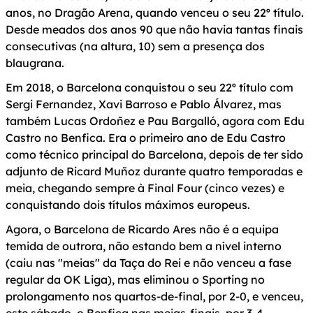
anos, no Dragão Arena, quando venceu o seu 22º título.
Desde meados dos anos 90 que não havia tantas finais
consecutivas (na altura, 10) sem a presença dos
blaugrana.
Em 2018, o Barcelona conquistou o seu 22º título com
Sergi Fernandez, Xavi Barroso e Pablo Álvarez, mas
também Lucas Ordoñez e Pau Bargalló, agora com Edu
Castro no Benfica. Era o primeiro ano de Edu Castro
como técnico principal do Barcelona, depois de ter sido
adjunto de Ricard Muñoz durante quatro temporadas e
meia, chegando sempre à Final Four (cinco vezes) e
conquistando dois títulos máximos europeus.
Agora, o Barcelona de Ricardo Ares não é a equipa
temida de outrora, não estando bem a nível interno
(caiu nas "meias" da Taça do Rei e não venceu a fase
regular da OK Liga), mas eliminou o Sporting no
prolongamento nos quartos-de-final, por 2-0, e venceu,
este sábado, o Benfica nas meias-finais, por 3-4.