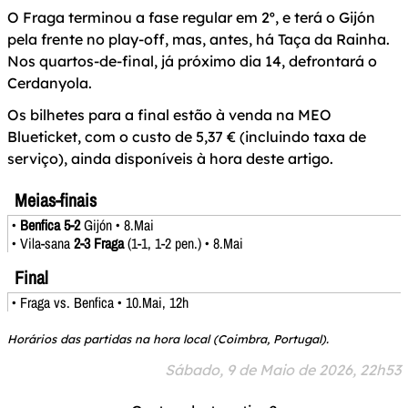
O Fraga terminou a fase regular em 2º, e terá o Gijón
pela frente no play-off, mas, antes, há Taça da Rainha.
Nos quartos-de-final, já próximo dia 14, defrontará o
Cerdanyola.
Os bilhetes para a final estão à venda na MEO
Blueticket, com o custo de 5,37 € (incluindo taxa de
serviço), ainda disponíveis à hora deste artigo.
Meias-finais
•
Benfica 5-2
Gijón • 8.Mai
• Vila-sana
2-3 Fraga
(1-1, 1-2 pen.) • 8.Mai
Final
• Fraga vs. Benfica • 10.Mai, 12h
Horários das partidas na hora local (Coimbra, Portugal).
Sábado, 9 de Maio de 2026, 22h53