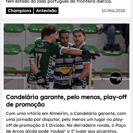
tem estado do lado português da fronteira ibérica.
Champions
Antevisão
10.Mai.2026
Candelária garante, pelo menos, play-off
de promoção
Com uma vitória em Almeirim, o Candelária garante, com
uma jornada por disputar, pelo menos um lugar no play-
off de promoção à I Divisão. Na derradeira ronda, o Paço
de Arcos ainda pode 'roubar' o 1º lugar aos picarotos,