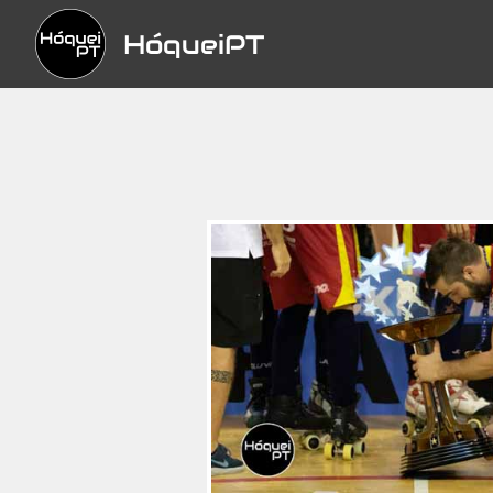
HóqueiPT