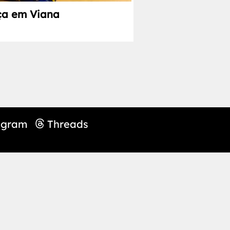
nça em Viana
agram
Threads