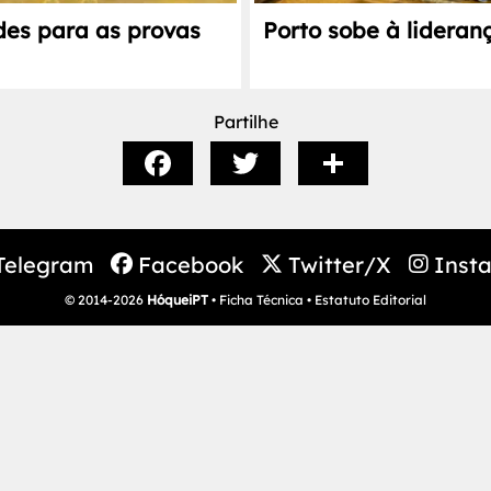
des para as provas
Porto sobe à lidera
Partilhe
Telegram
Facebook
Twitter/X
Inst
© 2014-2026
HóqueiPT
•
Ficha Técnica
•
Estatuto Editorial