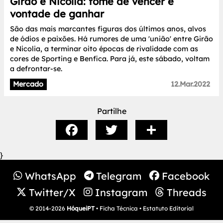
Girão e Nicolia: fome de vencer e
vontade de ganhar
São das mais marcantes figuras dos últimos anos, alvos
de ódios e paixões. Há rumores de uma 'união' entre Girão
e Nicolia, a terminar oito épocas de rivalidade com as
cores de Sporting e Benfica. Para já, este sábado, voltam
a defrontar-se.
Mercado
12.Mar.2022
Partilhe
}
WhatsApp
Telegram
Facebook
Twitter/X
Instagram
Threads
© 2014-2026
HóqueiPT
•
Ficha Técnica
•
Estatuto Editorial