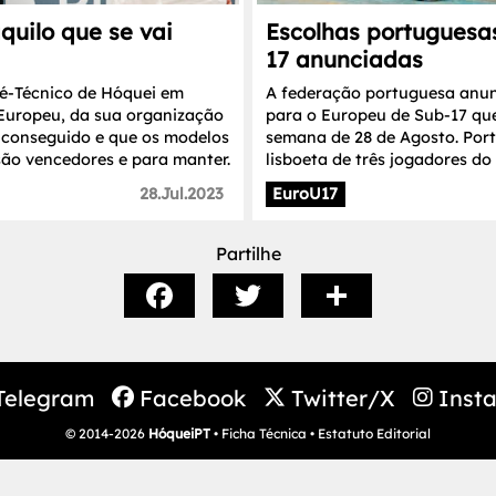
quilo que se vai
Escolhas portuguesa
17 anunciadas
é-Técnico de Hóquei em
A federação portuguesa anun
Europeu, da sua organização
para o Europeu de Sub-17 que
 conseguido e que os modelos
semana de 28 de Agosto. Port
 são vencedores e para manter.
lisboeta de três jogadores do 
28.Jul.2023
EuroU17
Partilhe
Telegram
Facebook
Twitter/X
Inst
© 2014-2026
HóqueiPT
•
Ficha Técnica
•
Estatuto Editorial