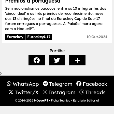
Prémios à portuguesa
Sem nacionalismos bacocos, entre os 10 integrantes dos
'cinco ideal' e os três prémios de reconhecimento, nove
das 13 distinções no final da Eurockey Cup de Sub-17
foram entregues a portugueses. A 'Paixão' mora agora
com o HóqueiPT.
Eurockey
EurockeyU17
10.Out.2024
Partilhe
}
WhatsApp
Telegram
Facebook
Twitter/X
Instagram
Threads
© 2014-2026
HóqueiPT
•
Ficha Técnica
•
Estatuto Editorial