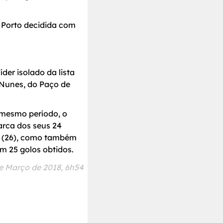
 Porto decidida com
er isolado da lista
Nunes, do Paço de
 mesmo período, o
marca dos seus 24
s (26), como também
m 25 golos obtidos.
de Março de 2018, 6h54