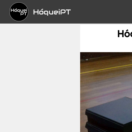
HóqueiPT
Hóq