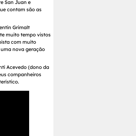
re San Juan e
que contam são as
entin Grimalt
te muito tempo vistos
pista com muito
ra uma nova geração
onti Acevedo (dono da
seus companheiros
rístico.