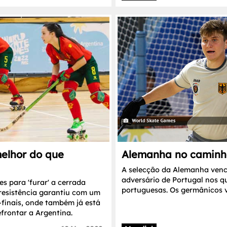
melhor do que
Alemanha no caminh
A selecção da Alemanha venc
adversário de Portugal nos qu
s para 'furar' a cerrada
portuguesas. Os germânicos 
resistência garantiu com um
-finais, onde também já está
efrontar a Argentina.