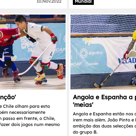
10.Nov.2022
Mundial
enção'
Angola e Espanha a 
'meias'
 e Chile olham para esta
mbém necessariamente
Angola e Espanha estão nos q
 passo em frente, o Chile,
irem mais além. João Pinto e
 fazer dois jogos num mesmo
ambição das duas selecções a
do grupo B.