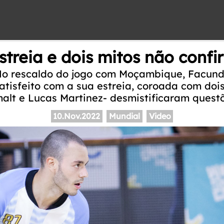
treia e dois mitos não conf
No rescaldo do jogo com Moçambique, Facund
tisfeito com a sua estreia, coroada com dois
alt e Lucas Martinez- desmistificaram questõ
10.Nov.2022
Mundial
Video