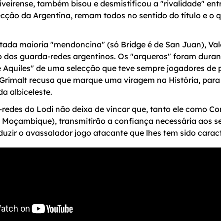
iveirense, também bisou e desmistificou a "rivalidade" ent
cção da Argentina, remam todos no sentido do título e o 
tada maioria "mendoncina" (só Bridge é de San Juan), Val
o dos guarda-redes argentinos. Os "arqueros" foram duran
 Aquiles" de uma selecção que teve sempre jogadores de 
 Grimalt recusa que marque uma viragem na História, pa
da albiceleste.
-redes do Lodi não deixa de vincar que, tanto ele como C
m Moçambique), transmitirão a confiança necessária aos 
zir o avassalador jogo atacante que lhes tem sido caracte