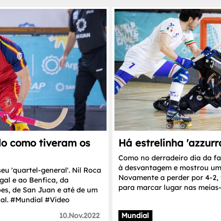
o como tiveram os
Há estrelinha 'azzurr
Como no derradeiro dia da fa
à desvantagem e mostrou um
u 'quartel-general'. Nil Roca
Novamente a perder por 4-2, 
gal e ao Benfica, da
para marcar lugar nas meias-f
es, de San Juan e até de um
ial. #Mundial #Video
10.Nov.2022
Mundial