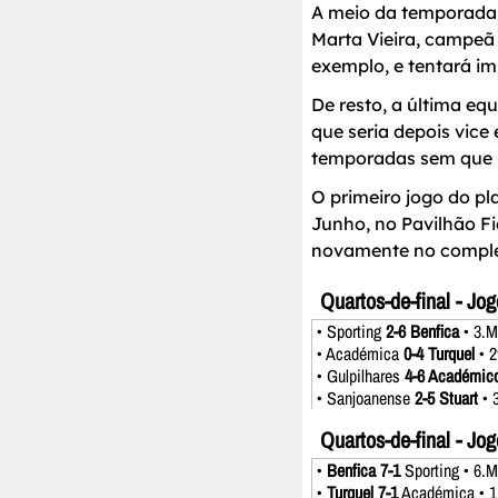
A meio da temporada,
Marta Vieira, campeã 
exemplo, e tentará i
De resto, a última eq
que seria depois vice
temporadas sem que h
O primeiro jogo do pl
Junho, no Pavilhão Fi
novamente no complex
Quartos-de-final - Jog
• Sporting
2-6 Benfica
• 3.M
• Académica
0-4 Turquel
• 2
• Gulpilhares
4-6 Académico
• Sanjoanense
2-5 Stuart
• 
Quartos-de-final - Jog
•
Benfica 7-1
Sporting • 6.M
•
Turquel 7-1
Académica • 1