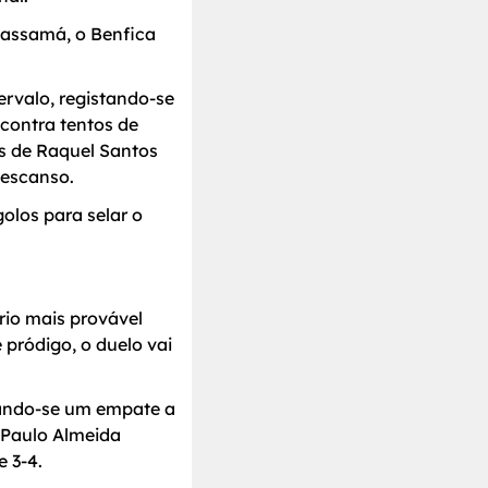
Massamá, o Benfica
tervalo, registando-se
 contra tentos de
os de Raquel Santos
descanso.
olos para selar o
rio mais provável
pródigo, o duelo vai
tando-se um empate a
e Paulo Almeida
e 3-4.