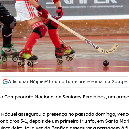
Adicionar
HóqueiPT
como fonte preferencial no Google
l do Campeonato Nacional de Seniores Femininos, um ante
o Hóquei assegurou a presença no passado domingo, ven
r claros 5-1, depois de um primeiro triunfo, em Santa Mari
uinta-feira, foi a vez do Benfica assegurar a passagem à fi