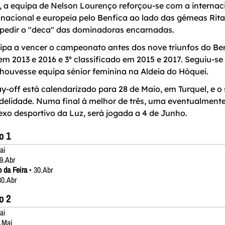
 a equipa de Nelson Lourenço reforçou-se com a internac
nacional e europeia pelo Benfica ao lado das gémeas Rita
mpedir o "deca" das dominadoras encarnadas.
uipa a vencer o campeonato antes dos nove triunfos do Benf
 em 2013 e 2016 e 3º classificado em 2015 e 2017. Seguiu-se
ouvesse equipa sénior feminina na Aldeia do Hóquei.
ay-off está calendarizado para 28 de Maio, em Turquel, e o
delidade. Numa final à melhor de três, uma eventualmente
o desportivo da Luz, será jogada a 4 de Junho.
o 1
ai
9.Abr
 da Feira
• 30.Abr
30.Abr
o 2
ai
.Mai