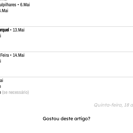
lpilhares • 6.Mai
6.Mai
urquel
• 13.Mai
i
eira • 14.Mai
i
ai
n
un
(se necessário)
Quinta-feira, 18 
Gostou deste artigo?