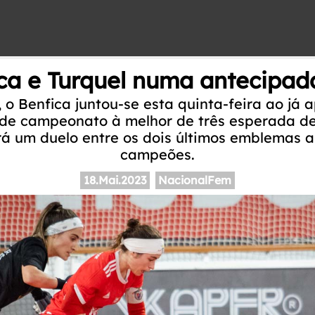
ca e Turquel numa antecipada
 o Benfica juntou-se esta quinta-feira ao já 
 de campeonato à melhor de três esperada d
rá um duelo entre os dois últimos emblemas 
campeões.
18.Mai.2023
NacionalFem