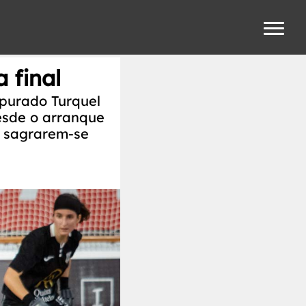
 final
apurado Turquel
esde o arranque
a sagrarem-se