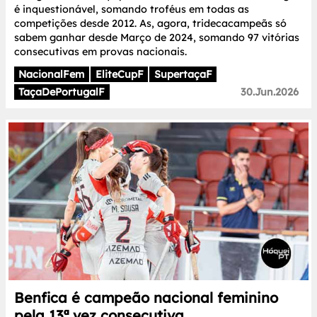
é inquestionável, somando troféus em todas as
competições desde 2012. As, agora, tridecacampeãs só
sabem ganhar desde Março de 2024, somando 97 vitórias
consecutivas em provas nacionais.
NacionalFem
EliteCupF
SupertaçaF
TaçaDePortugalF
30.Jun.2026
Benfica é campeão nacional feminino
pela 13ª vez consecutiva