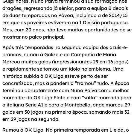
Gulpilhares, Nuno Paiva terminou a sua formação nos
dragões, regressando já sénior, para a equipa B depois
de duas temporadas no Póvoa, incluindo a de 2014/15
em que os poveiros estiveram na I Divisão portuguesa.
Mas, com 20 anos, não teve muitas oportunidades de se
mostrar no palco principal.
Após três temporadas na segunda equipa dos azuis-e-
brancos, rumou à Galiza e ao Compañia de María.
Marcou muitos golos (impressionantes 29 em 16 jogos)
e rapidamente se tornou um ídolo no emblema. Uma
histórica subida à OK Liga esteve perto de ser
concretizada, mas a pandemia “tramou” tudo. A época
terminou abruptamente com Nuno Paiva como melhor
marcador da OK Liga Plata e com “salto” marcado para
a italiana Serie A1 e para o Montebello, onde marcou 29
golos em 30 jogos na primeira época, somando mais 32
em 29 jogos na segunda.
Rumou à OK Liga. Na primeira temporada em Lleida, o