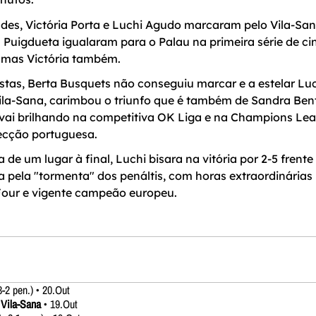
des, Victória Porta e Luchi Agudo marcaram pelo Vila-Sa
Puigdueta igualaram para o Palau na primeira série de ci
, mas Victória também.
tas, Berta Busquets não conseguiu marcar e a estelar Lu
ila-Sana, carimbou o triunfo que é também de Sandra Ben
 vai brilhando na competitiva OK Liga e na Champions Le
lecção portuguesa.
de um lugar à final, Luchi bisara na vitória por 2-5 frente
a pela "tormenta" dos penáltis, com horas extraordinárias
 Four e vigente campeão europeu.
3-2 pen.) • 20.Out
 Vila-Sana
• 19.Out