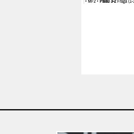
• MF2 •
Palau 3-2
Fraga (1-1