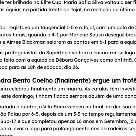
ter brilhado na Elite Cup, Maria Sofia Silva voltou a ser 
as águias na partida frente ao Tojal, na reedição da última
dor registava um tangencial 1-0 e o Tojal, com um golo de
inutos finais, quando o 4-1 por Marlene Sousa desequilibro
ta e Aimee Blackman selaram as contas em 6-1 para a equi
s protagonistas da Supertaça voltam a encontrar-se logo
 feita com a equipa de Débora Gonçalves como anfitriã. O
do para as 18h de sábado, dia 26.
dra Bento Coelho (finalmente) ergue um trof
na celebrou finalmente um triunfo. As catalãs têm investi
 este domingo, tinham ficado sempre aquém de uma conq
tada a quatro, o Vila-Sana venceu na final, na decisão p
o Palau por 6-5, depois de um 3-3 no tempo regulamentar.
 Sub-17 e que completou apenas 16 anos em Setembro, já 
u para levar o jogo para prolongamento nos derradeiros s
nutos.