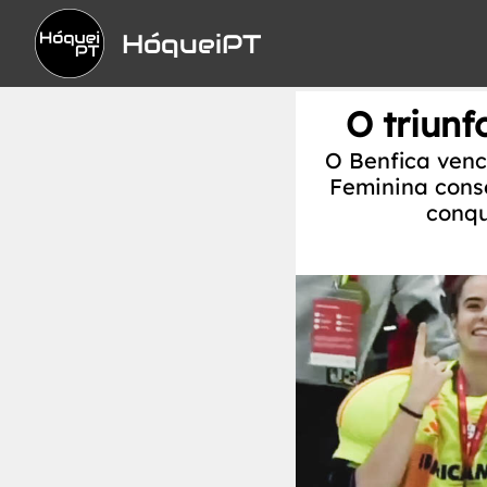
HóqueiPT
O triunf
O Benfica vence
Feminina cons
conqu