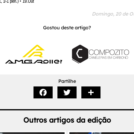
, 2-1 pen.) • 19.Out
Domingo, 20 de O
Gostou deste artigo?
Partilhe
Outros artigos da edição