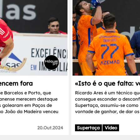
encem fora
«Isto é o que falta:
e Barcelos e Porto, que
Ricardo Ares é um técnico qu
joanense merecem destaque
consegue esconder o desconfo
as golearam em Paços de
Supertaça, assumiu-se como 
São João da Madeira venceu
vontade de ganhar, de dar os
20.Out.2024
Supertaça
Video