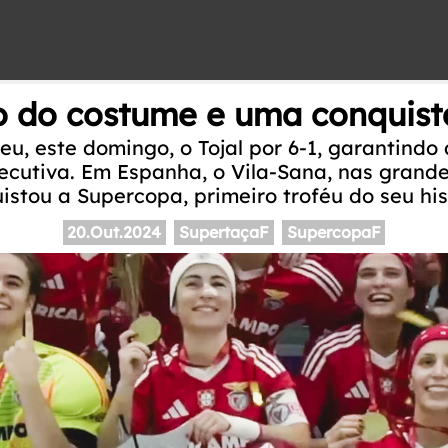
o do costume e uma conquist
u, este domingo, o Tojal por 6-1, garantindo
ecutiva. Em Espanha, o Vila-Sana, nas grande
istou a Supercopa, primeiro troféu do seu hist
20.Out.2024
SupertaçaF
SupercopaF