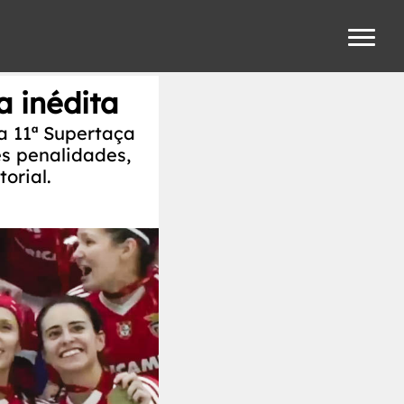
a inédita
 a 11ª Supertaça
s penalidades,
orial.