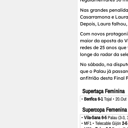
Nas grandes penalida
Casarramona e Laura 
Depois, Laura falhou
Com novos protagonis
maior da aposta do V
redes de 25 anos que
longe do radar da se
No sábado, na disputa 
que o Palau já passar
anfitrião desta Final
Supertaça Feminina
•
Benfica 6-1
Tojal • 20.Out
Supercopa Femenina
•
Vila-Sana 6-5
Palau (3-3, 
• MF1 • Telecable Gijón
2-5