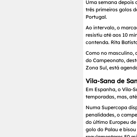
Uma semana depois de 
três primeiros golos d
Portugal.
Ao intervalo, o marca
resistiu até aos 10 m
contenda. Rita Batis
Como no masculino, a
do Campeonato, desta
Zona Sul, está agenda
Vila-Sana de San
Em Espanha, o Vila-Sa
temporadas, mas, até
Numa Supercopa dispu
penalidades, o campeã
do último Europeu de
golo do Palau e biso
regulamentares 50 mi