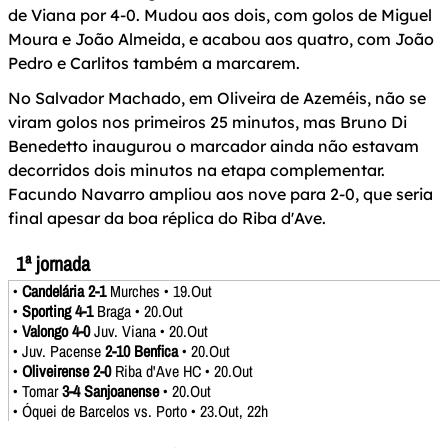
de Viana por 4-0. Mudou aos dois, com golos de Miguel
Moura e João Almeida, e acabou aos quatro, com João
Pedro e Carlitos também a marcarem.
No Salvador Machado, em Oliveira de Azeméis, não se
viram golos nos primeiros 25 minutos, mas Bruno Di
Benedetto inaugurou o marcador ainda não estavam
decorridos dois minutos na etapa complementar.
Facundo Navarro ampliou aos nove para 2-0, que seria
final apesar da boa réplica do Riba d'Ave.
1ª jornada
•
Candelária 2-1
Murches • 19.Out
•
Sporting 4-1
Braga • 20.Out
•
Valongo 4-0
Juv. Viana • 20.Out
• Juv. Pacense
2-10 Benfica
• 20.Out
•
Oliveirense 2-0
Riba d'Ave HC • 20.Out
• Tomar
3-4 Sanjoanense
• 20.Out
• Óquei de Barcelos vs. Porto • 23.Out, 22h