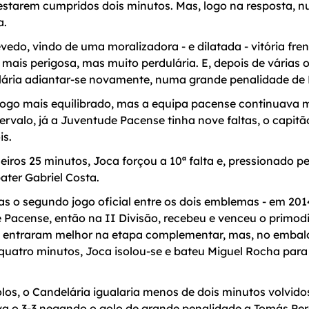
estarem cumpridos dois minutos. Mas, logo na resposta, 
a.
edo, vindo de uma moralizadora - e dilatada - vitória fr
 mais perigosa, mas muito perdulária. E, depois de várias
elária adiantar-se novamente, numa grande penalidade de 
jogo mais equilibrado, mas a equipa pacense continuava ma
ervalo, já a Juventude Pacense tinha nove faltas, o capitã
is.
meiros 25 minutos, Joca forçou a 10ª falta e, pressionado 
ter Gabriel Costa.
s o segundo jogo oficial entre os dois emblemas - em 201
 Pacense, então na II Divisão, recebeu e venceu o primodi
os entraram melhor na etapa complementar, mas, no embalo
quatro minutos, Joca isolou-se e bateu Miguel Rocha par
olos, o Candelária igualaria menos de dois minutos volvido
a o 3-3 negando o golo de grande penalidade a Tomás Pere