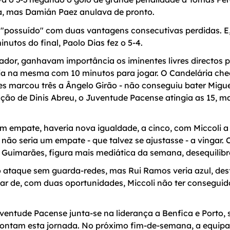
va, mas Damián Paez anulava de pronto.
"possuído" com duas vantagens consecutivas perdidas. E,
inutos do final, Paolo Dias fez o 5-4.
ador, ganhavam importância os iminentes livres directos 
ria na mesma com 10 minutos para jogar. O Candelária che
 marcou três a Ângelo Girão - não conseguiu bater Migu
ão de Dinis Abreu, o Juventude Pacense atingia as 15, ma
m empate, haveria nova igualdade, a cinco, com Miccoli a
 não seria um empate - que talvez se ajustasse - a vingar
 Guimarães, figura mais mediática da semana, desequilibr
o ataque sem guarda-redes, mas Rui Ramos veria azul, des
ar de, com duas oportunidades, Miccoli não ter conseguid
uventude Pacense junta-se na liderança a Benfica e Porto,
rontam esta jornada. No próximo fim-de-semana, a equip