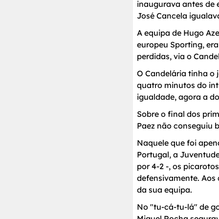
inaugurava antes de 
José Cancela igualav
A equipa de Hugo Azev
europeu Sporting, era
perdidas, via o Cand
O Candelária tinha o 
quatro minutos do int
igualdade, agora a do
Sobre o final dos pri
Paez não conseguiu ba
Naquele que foi apena
Portugal, a Juventude
por 4-2 -, os picarot
defensivamente. Aos 
da sua equipa.
No "tu-cá-tu-lá" de g
Miguel Rocha segurav