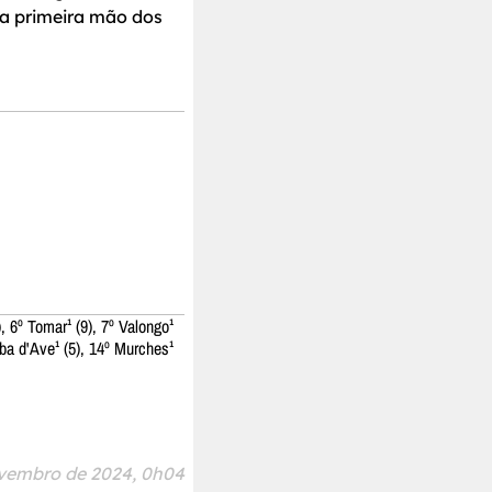
na primeira mão dos
, 6º Tomar¹ (9), 7º Valongo¹
Riba d'Ave¹ (5), 14º Murches¹
vembro de 2024, 0h04