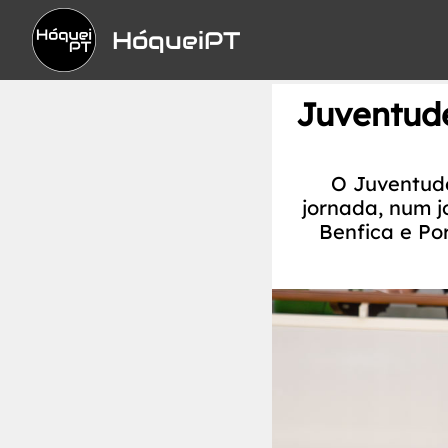
HóqueiPT
Juventude
O Juventude
jornada, num j
Benfica e Po