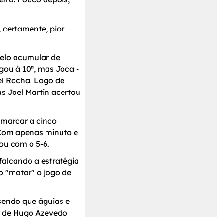
 certamente, pior
pelo acumular de
gou à 10ª, mas Joca -
el Rocha. Logo de
s Joel Martin acertou
 marcar a cinco
. Com apenas minuto e
ou com o 5-6.
falcando a estratégia
o "matar" o jogo de
 sendo que águias e
a de Hugo Azevedo