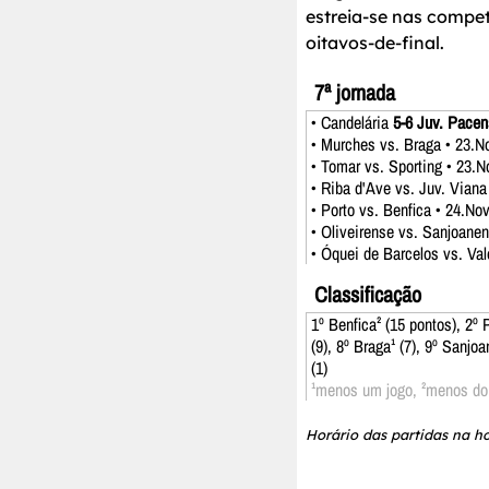
estreia-se nas compe
oitavos-de-final.
7ª jornada
• Candelária
5-6 Juv. Pace
• Murches vs. Braga • 23.N
• Tomar vs. Sporting • 23.N
• Riba d'Ave vs. Juv. Viana
• Porto vs. Benfica • 24.No
• Oliveirense vs. Sanjoanen
• Óquei de Barcelos vs. Val
Classificação
1º Benfica² (15 pontos), 2º 
(9), 8º Braga¹ (7), 9º Sanjoa
(1)
¹menos um jogo, ²menos do
Horário das partidas na ho