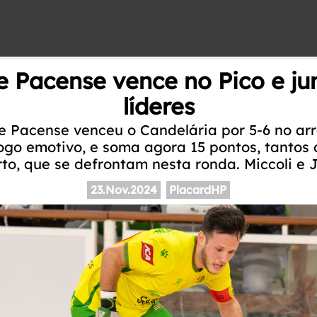
 Pacense vence no Pico e ju
líderes
 Pacense venceu o Candelária por 5-6 no ar
ogo emotivo, e soma agora 15 pontos, tantos 
rto, que se defrontam nesta ronda. Miccoli e 
23.Nov.2024
PlacardHP