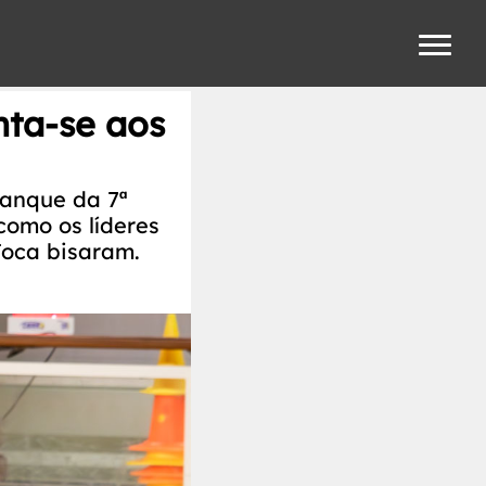
nta-se aos
ranque da 7ª
como os líderes
Joca bisaram.