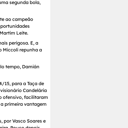
numa segunda bola,
ente ao campeão
 oportunidades
Martim Leite.
is perigosa. E, a
o Miccoli repunha a
pelo tempo, Damián
4/15, para a Taça de
visionário Candelária
 ofensivo, facilitaram
a a primeira vantagem
s, por Vasco Soares e
ira. Pouco depois,