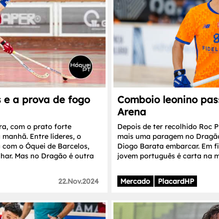
 e a prova de fogo
Comboio leonino pa
Arena
ra, com o prato forte
Depois de ter recolhido Roc P
manhã. Entre líderes, o
mais uma paragem no Dragão
a com o Óquei de Barcelos,
Diogo Barata embarcar. Em fi
har. Mas no Dragão é outra
jovem português é carta na m
22.Nov.2024
Mercado
PlacardHP