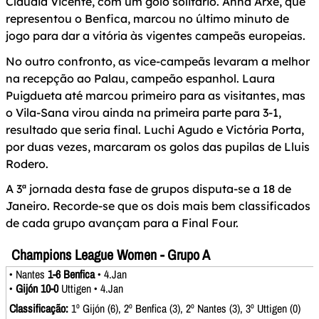
Cláudia Vicente, com um golo solitário. Anna Arxé, que
representou o Benfica, marcou no último minuto de
jogo para dar a vitória às vigentes campeãs europeias.
No outro confronto, as vice-campeãs levaram a melhor
na recepção ao Palau, campeão espanhol. Laura
Puigdueta até marcou primeiro para as visitantes, mas
o Vila-Sana virou ainda na primeira parte para 3-1,
resultado que seria final. Luchi Agudo e Victória Porta,
por duas vezes, marcaram os golos das pupilas de Lluis
Rodero.
A 3ª jornada desta fase de grupos disputa-se a 18 de
Janeiro. Recorde-se que os dois mais bem classificados
de cada grupo avançam para a Final Four.
Champions League Women - Grupo A
• Nantes
1-6 Benfica
• 4.Jan
•
Gijón 10-0
Uttigen • 4.Jan
Classificação:
1º Gijón (6), 2º Benfica (3), 2º Nantes (3), 3º Uttigen (0)