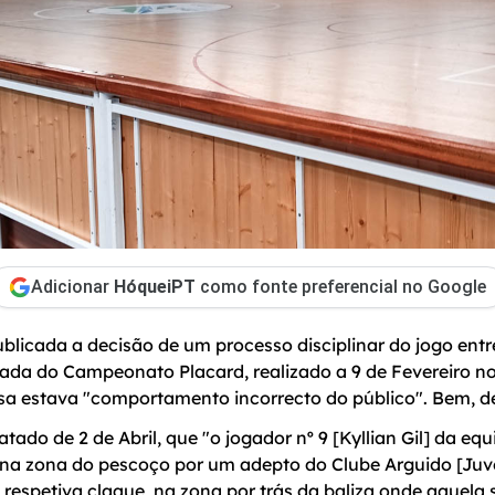
Adicionar
HóqueiPT
como fonte preferencial no Google
publicada a decisão de um processo disciplinar do jogo en
nada do Campeonato Placard, realizado a 9 de Fevereiro n
sa estava "comportamento incorrecto do público". Bem, d
ado de 2 de Abril, que "o jogador nº 9 [Kyllian Gil] da equ
o na zona do pescoço por um adepto do Clube Arguido [Ju
 respetiva claque, na zona por trás da baliza onde aquela