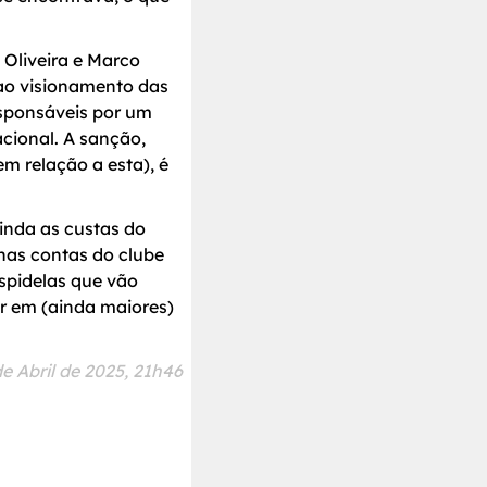
 Oliveira e Marco
 ao visionamento das
esponsáveis por um
acional. A sanção,
m relação a esta), é
inda as custas do
nas contas do clube
uspidelas que vão
r em (ainda maiores)
de Abril de 2025, 21h46