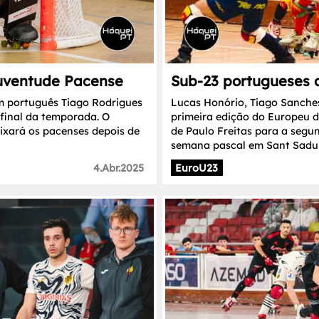
Juventude Pacense
Sub-23 portugueses c
m português Tiago Rodrigues
Lucas Honório, Tiago Sanches
 final da temporada. O
primeira edição do Europeu d
xará os pacenses depois de
de Paulo Freitas para a segun
semana pascal em Sant Sadur
4.Abr.2025
EuroU23