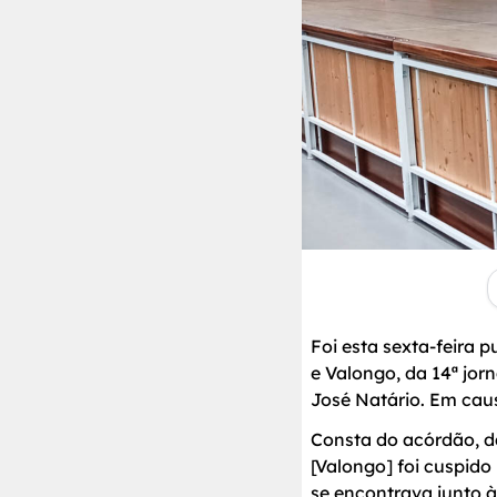
Foi esta sexta-feira 
e Valongo, da 14ª jor
José Natário. Em cau
Consta do acórdão, dat
[Valongo] foi cuspid
se encontrava junto à