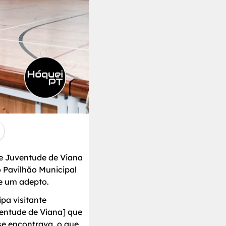
tre Juventude de Viana
o Pavilhão Municipal
e um adepto.
ipa visitante
ventude de Viana] que
 se encontrava, o que