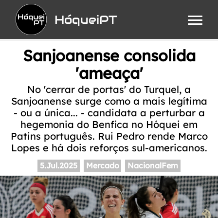
HóqueiPT
Sanjoanense consolida
'ameaça'
No 'cerrar de portas' do Turquel, a
Sanjoanense surge como a mais legítima
- ou a única... - candidata a perturbar a
hegemonia do Benfica no Hóquei em
Patins português. Rui Pedro rende Marco
Lopes e há dois reforços sul-americanos.
5.Jul.2025
Mercado
NacionalFem