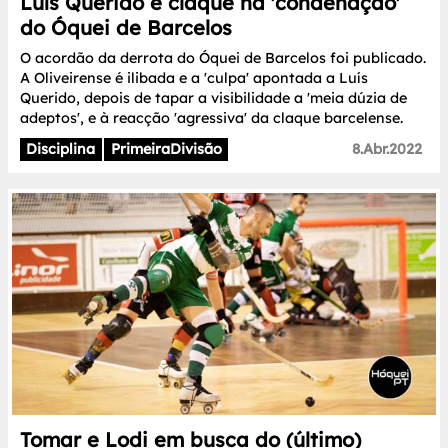
Luís Querido e claque na 'condenação'
do Óquei de Barcelos
O acordão da derrota do Óquei de Barcelos foi publicado.
A Oliveirense é ilibada e a 'culpa' apontada a Luís
Querido, depois de tapar a visibilidade a 'meia dúzia de
adeptos', e à reacção 'agressiva' da claque barcelense.
Disciplina
PrimeiraDivisão
8.Abr.2022
Tomar e Lodi em busca do (último)