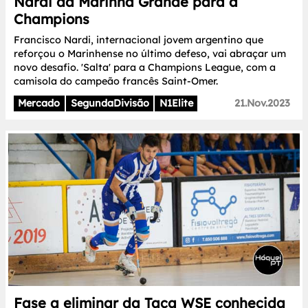
Nardi da Marinha Grande para a
Champions
Francisco Nardi, internacional jovem argentino que
reforçou o Marinhense no último defeso, vai abraçar um
novo desafio. 'Salta' para a Champions League, com a
camisola do campeão francês Saint-Omer.
Mercado
SegundaDivisão
N1Elite
21.Nov.2023
Fase a eliminar da Taça WSE conhecida