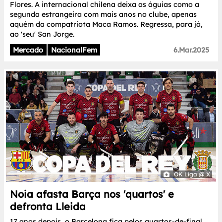
Flores. A internacional chilena deixa as águias como a
segunda estrangeira com mais anos no clube, apenas
aquém da compatriota Maca Ramos. Regressa, para já,
ao 'seu' San Jorge.
Mercado
NacionalFem
6.Mar.2025
OK Liga @ X
Noia afasta Barça nos 'quartos' e
defronta Lleida
17 anos depois, o Barcelona fica pelos quartos-de-final