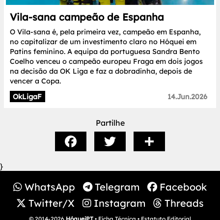
Vila-sana campeão de Espanha
O Vila-sana é, pela primeira vez, campeão em Espanha,
no capitalizar de um investimento claro no Hóquei em
Patins feminino. A equipa da portuguesa Sandra Bento
Coelho venceu o campeão europeu Fraga em dois jogos
na decisão da OK Liga e faz a dobradinha, depois de
vencer a Copa.
OkLigaF
14.Jun.2026
Partilhe
}
WhatsApp
Telegram
Facebook
Twitter/X
Instagram
Threads
© 2014-2026
HóqueiPT
•
Ficha Técnica
•
Estatuto Editorial