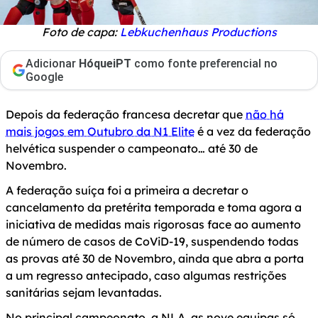
Foto de capa:
Lebkuchenhaus Productions
Adicionar
HóqueiPT
como fonte preferencial no
Google
Depois da federação francesa decretar que
não há
mais jogos em Outubro da N1 Elite
é a vez da federação
helvética suspender o campeonato… até 30 de
Novembro.
A federação suíça foi a primeira a decretar o
cancelamento da pretérita temporada e toma agora a
iniciativa de medidas mais rigorosas face ao aumento
de número de casos de CoViD-19, suspendendo todas
as provas até 30 de Novembro, ainda que abra a porta
a um regresso antecipado, caso algumas restrições
sanitárias sejam levantadas.
No principal campeonato, a NLA, as nove equipas só