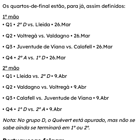
Os quartos-de-final estão, para já, assim definidos:
1ª mão
• Q1 •
2º D
vs. Lleida • 26.Mar
• Q2 • Voltregà vs. Valdagno • 26.Mar
• Q3 • Juventude de Viana vs. Calafell • 26.Mar
• Q4 •
2º A
vs.
1º D
• 26.Mar
2ª mão
• Q1 • Lleida vs.
2º D
• 9.Abr
• Q2 • Valdagno vs. Voltregà • 9.Abr
• Q3 • Calafell vs. Juventude de Viana • 9.Abr
• Q4 •
1º D
vs.
2º A
• 9.Abr
Nota: No grupo D, o Quévert está apurado, mas não se
sabe ainda se terminará em 1º ou 2º.