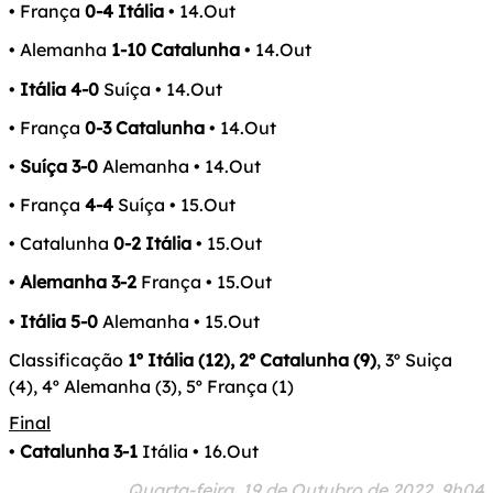
• França
0-4 Itália
• 14.Out
• Alemanha
1-10 Catalunha
• 14.Out
•
Itália 4-0
Suíça • 14.Out
• França
0-3 Catalunha
• 14.Out
•
Suíça 3-0
Alemanha • 14.Out
• França
4-4
Suíça • 15.Out
• Catalunha
0-2 Itália
• 15.Out
•
Alemanha 3-2
França • 15.Out
•
Itália 5-0
Alemanha • 15.Out
Classificação
1º Itália (12), 2º Catalunha (9)
, 3º Suiça
(4), 4º Alemanha (3), 5º França (1)
Final
•
Catalunha 3-1
Itália • 16.Out
Quarta-feira, 19 de Outubro de 2022, 9h04