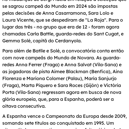
se sagrou campeã do Mundo em 2024 são impostas
pelas decisões de Anna Casarramona, Sara Lolo e
Laura Vicente, que se despediram de "La Roja". Para o
lugar das três - no grupo que era de 12 - foram agora
chamadas Carla Battle, guarda-redes do Sant Cugat, e
Gemma Solé, capitã do Cerdanyola.
Para além de Batlle e Solé, a convocatória conta então
com nove campeãs do Mundo de Novara. As guarda-
redes Anna Ferrer (Fraga) e Anna Salvat (Vila-Sana) e
as jogadoras de pista Aimee Blackman (Benfica), Aina
Florenza e Mariona Colomer (Palau), María Sanjurjo
(Fraga), Marta Piquero e Sara Roces (Gijón) e Victòria
Porta (Vila-Sana) regressam agora em busca de nova
glória europeia, que, para a Espanha, poderá ser a
oitava consecutiva.
A Espanha vence o Campeonato da Europa desde 2009,
somando sete títulos ao conquistado em 1995. Um