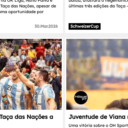
s na OK Liga, Nuno Paiva e
baliza, afastara o hegemónic
Taça das Nações, apesar de
últimas três edições da Taça -
uma oportunidade por
30.Mar.2026
SchweizerCup
 Taça das Nações a
Juventude de Viana r
Uma vitória sobre o OH Sport