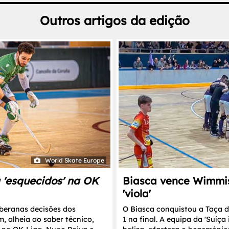
Outros artigos da edição
World Skate Europe
 'esquecidos' na OK
Biasca vence Wimmis
'viola'
oberanas decisões dos
O Biasca conquistou a Taça d
, alheia ao saber técnico,
1 na final. A equipa da 'Suíça