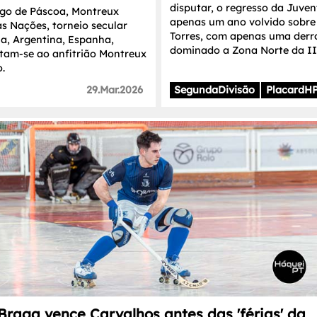
disputar, o regresso da Juve
ngo de Páscoa, Montreux
apenas um ano volvido sobre 
s Nações, torneio secular
Torres, com apenas uma derr
la, Argentina, Espanha,
dominado a Zona Norte da II 
untam-se ao anfitrião Montreux
.
29.Mar.2026
SegundaDivisão
PlacardH
Braga vence Carvalhos antes das 'férias' da