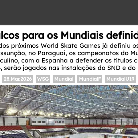
lcos para os Mundiais defini
dos próximos World Skate Games já definiu os
Assunção, no Paraguai, os campeonatos do Mu
culino, com a Espanha a defender os títulos 
, serão jogados nas instalações do SND e do
28.Mar.2026
WSG
Mundial
MundialF
MundialU19