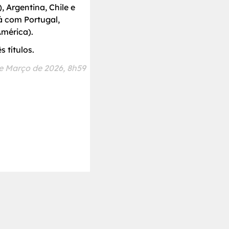
, Argentina, Chile e
á com Portugal,
América).
 títulos.
e Março de 2026, 8h59