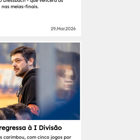
o Diessbach - que vencera as
 nas meias-finais.
29.Mar.2026
egressa à I Divisão
s carimbou, com cinco jogos por