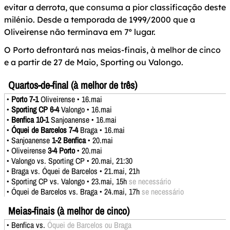
evitar a derrota, que consuma a pior classificação deste
milénio. Desde a temporada de 1999/2000 que a
Oliveirense não terminava em 7º lugar.
O Porto defrontará nas meias-finais, à melhor de cinco
e a partir de 27 de Maio, Sporting ou Valongo.
Quartos-de-final (à melhor de três)
•
Porto 7-1
Oliveirense • 16.mai
•
Sporting CP 6-4
Valongo • 16.mai
•
Benfica 10-1
Sanjoanense • 16.mai
•
Óquei de Barcelos 7-4
Braga • 16.mai
• Sanjoanense
1-2 Benfica
• 20.mai
• Oliveirense
3-4 Porto
• 20.mai
• Valongo vs. Sporting CP • 20.mai, 21:30
• Braga vs. Óquei de Barcelos • 21.mai, 21h
• Sporting CP vs. Valongo • 23.mai, 15h
se necessário
• Óquei de Barcelos vs. Braga • 24.mai, 17h
se necessário
Meias-finais (à melhor de cinco)
• Benfica vs.
Óquei de Barcelos ou Braga