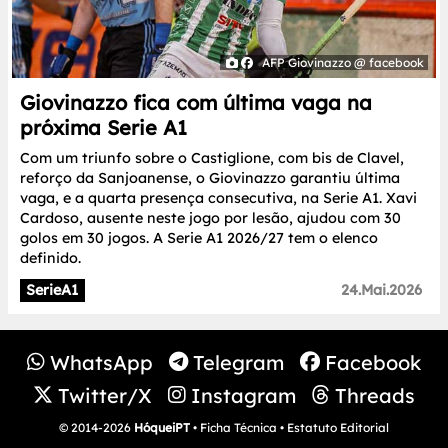
AFP Giovinazzo @ facebook
Giovinazzo fica com última vaga na
próxima Serie A1
Com um triunfo sobre o Castiglione, com bis de Clavel,
reforço da Sanjoanense, o Giovinazzo garantiu última
vaga, e a quarta presença consecutiva, na Serie A1. Xavi
Cardoso, ausente neste jogo por lesão, ajudou com 30
golos em 30 jogos. A Serie A1 2026/27 tem o elenco
definido.
SerieA1
24.Mai.2026
WhatsApp
Telegram
Facebook
Twitter/X
Instagram
Threads
© 2014-2026
HóqueiPT
•
Ficha Técnica
•
Estatuto Editorial