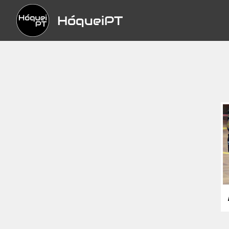
HóqueiPT