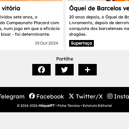
vitória
Óquei de Barcelos v
vidos sete anos, o
20 anos depois, o Óquei de B
5 do Campeonato Placard com
Livramento, depois de derrota
s, num jogo em que a eficácia
conquista dos barcelenses na
bisar - foi determinante.
dragões.
19.Out.2024
Supertaça
Partilhe
Telegram
Facebook
Twitter/X
Inst
© 2014-2026
HóqueiPT
•
Ficha Técnica
•
Estatuto Editorial