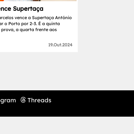
ence Supertaça
arcelos vence a Supertaça António
r o Porto por 2-3. É a quinta
 prova, a quarta frente aos
19.Out.2024
agram
Threads