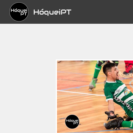
HóqueiPT