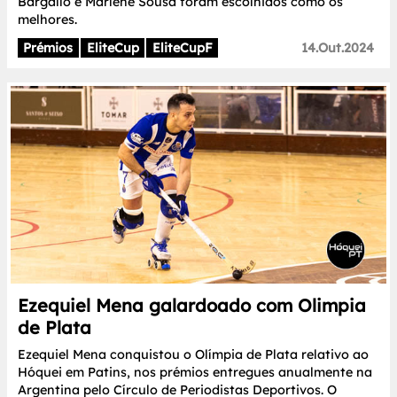
Bargalló e Marlene Sousa foram escolhidos como os
melhores.
Prémios
EliteCup
EliteCupF
14.Out.2024
Ezequiel Mena galardoado com Olimpia
de Plata
Ezequiel Mena conquistou o Olímpia de Plata relativo ao
Hóquei em Patins, nos prémios entregues anualmente na
Argentina pelo Círculo de Periodistas Deportivos. O